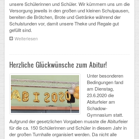
unsere Schülerinnen und Schüler. Wir kümmern uns um die
CLOUD
Versorgung jeweils in den großen und kleinen Schulpausen,
bereiten die Brötchen, Brote und Getränke während der
Schulstunden vor, damit unsere Theke und Regale gut
Lernraum Berlin
gefüllt sind.
Nextcloud (Eigene Dateien und Tauschordner)
Weiterlesen
über
Aufruf
des
Gitlab
Cafeteria-
Teams:
Herzliche Glückwünsche zum Abitur!
Wir
brauchen
Unter besonderen
Unterstützung
Bedingungen fand
am Dienstag,
23.6.2020 die
Abiturfeier am
Schadow-
Gymnasium statt.
Aufgrund der gesetzlichen Vorgaben musste die Abiturfeier
für die ca. 150 Schülerinnen und Schüler in diesem Jahr in
der großen Turnhalle organisiert werden. Da nicht alle