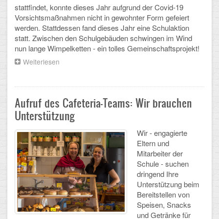
Mathematik, Informatik und Naturwissenschaften
stattfindet, konnte dieses Jahr aufgrund der Covid-19
Vorsichtsmaßnahmen nicht in gewohnter Form gefeiert
Musische Fächer
werden. Stattdessen fand dieses Jahr eine Schulaktion
statt. Zwischen den Schulgebäuden schwingen im Wind
Sport
nun lange Wimpelketten - ein tolles Gemeinschaftsprojekt!
Weiterlesen
über
ORGANISATION
#
Mit
Abitur
Abstand
am
Aufruf des Cafeteria-Teams: Wir brauchen
besten
Freistellung/Entschuldigung
Unterstützung
Kurswahl 10. Kl.
Wir - engagierte
Eltern und
Umwahl 11. Kl.
Mitarbeiter der
Schule - suchen
mPA
dringend Ihre
Unterstützung beim
Wahlfächer
Bereitstellen von
Speisen, Snacks
TERMINE
und Getränke für