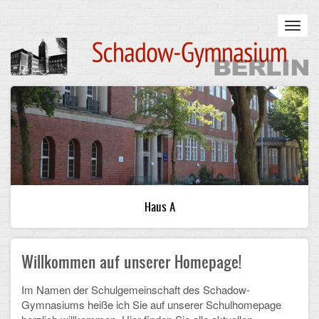
Skip
to
Toggl
main
navig
content
Main
STARTSEITE
navigation
UNSERE SCHULE
Infos zum Schulalltag
Was uns wichtig ist
Haus A
Campus
Willkommen auf unserer Homepage!
Sanierung
Schulpartnerschaft
Im Namen der Schulgemeinschaft des Schadow-
Gymnasiums heiße ich Sie auf unserer Schulhomepage
Historisches