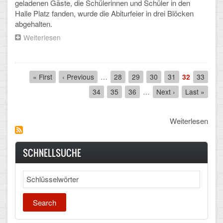
geladenen Gäste, die Schülerinnen und Schüler in den
Halle Platz fanden, wurde die Abiturfeier in drei Blöcken
abgehalten.
Weiterlesen
über
Herzliche
Glückwünsche
zum
Pagination
Abitur!
First
« First
Previous
‹ Previous
…
Seite
28
Seite
29
Seite
30
Seite
31
Aktuelle
32
Seite
33
page
page
Seite
Seite
34
Seite
35
Seite
36
…
Next
Next ›
Last
Last »
page
page
Weiterlesen
SCHNELLSUCHE
Search