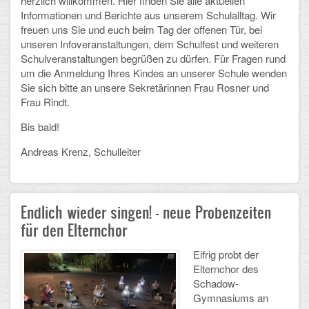
herzlich willkommen. Hier finden Sie alle aktuellen
Informationen und Berichte aus unserem Schulalltag. Wir
Schulalbum
freuen uns Sie und euch beim Tag der offenen Tür, bei
unseren Infoveranstaltungen, dem Schulfest und weiteren
Schulveranstaltungen begrüßen zu dürfen. Für Fragen rund
SCHULLEBEN
um die Anmeldung Ihres Kindes an unserer Schule wenden
Sie sich bitte an unsere Sekretärinnen Frau Rosner und
Kollegium
Frau Rindt.
Schulleitung
Bis bald!
Schülervertretung
Andreas Krenz, Schulleiter
Gesamtelternvertretung
Endlich wieder singen! - neue Probenzeiten
Sekretariat
für den Elternchor
Ganztagsschule
Eifrig probt der
Schulsozialarbeit
Elternchor des
Schadow-
Berufsorientierung
Gymnasiums an