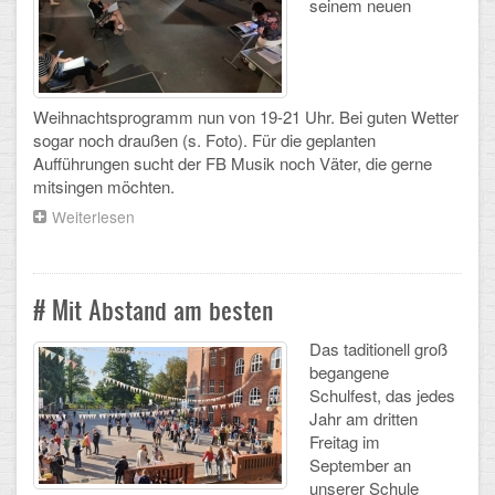
seinem neuen
Arbeitsgemeinschaften
Klima-Projekt
Weihnachtsprogramm nun von 19-21 Uhr. Bei guten Wetter
Elternchor
sogar noch draußen (s. Foto). Für die geplanten
Aufführungen sucht der FB Musik noch Väter, die gerne
Förderverein
mitsingen möchten.
Ehemalige
Weiterlesen
über
Endlich
Schulzeitung: Der Gottfried
wieder
singen!
-
# Mit Abstand am besten
FÄCHER
neue
Probenzeiten
Das taditionell groß
Deutsch und Fremdsprachen
für
begangene
den
Schulfest, das jedes
Elternchor
Ethik, Philosophie und Religion
Jahr am dritten
Freitag im
Gesellschaftswissenschaften
September an
unserer Schule