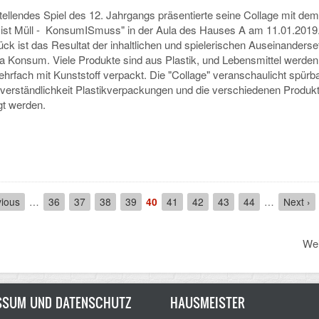
ellendes Spiel des 12. Jahrgangs präsentierte seine Collage mit dem 
 ist Müll - KonsumISmuss" in der Aula des Hauses A am 11.01.2019
ck ist das Resultat der inhaltlichen und spielerischen Auseinanders
 Konsum. Viele Produkte sind aus Plastik, und Lebensmittel werden
fach mit Kunststoff verpackt. Die "Collage" veranschaulicht spürba
verständlichkeit Plastikverpackungen und die verschiedenen Produk
gt werden.
ous
vious
…
Seite
36
Seite
37
Seite
38
Seite
39
Aktuelle
40
Seite
41
Seite
42
Seite
43
Seite
44
…
Next
Next ›
Seite
page
Wei
SSUM UND DATENSCHUTZ
HAUSMEISTER