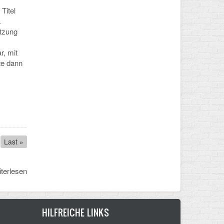
Titel
.
etzung
r, mit
te dann
Last
Last »
page
terlesen
HILFREICHE LINKS