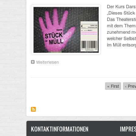
offenen
Der Kurs Darst
Tür
„Dieses Stück
Das Theaterstü
mit dem Thema
zunehmend mehr
welcher Selbst
im Müll entsor
Weiterlesen
über
Gelungene
Aufführung
zum
Pagination
Thema
First
« First
Previ
‹ Pre
Müll
page
page
am
11.1.2019
KONTAKTINFORMATIONEN
IMPRE