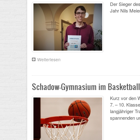
Der Sieger de
Jahr Nils Meie
Weiterlesen
über
Sieger
des
Geografiewettbewerbes
steht
Schadow-Gymnasium im Basketball-
fest
Kurz vor den W
7. – 10. Klass
langjähriger Tr
spannenden un