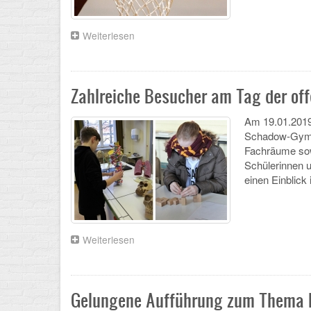
Weiterlesen
über
Schadow-
Gymnasium
im
Basketball-
Zahlreiche Besucher am Tag der of
Fieber
Am 19.01.2019 
Schadow-Gymnas
Fachräume sow
Schülerinnen u
einen Einblic
Weiterlesen
über
Zahlreiche
Besucher
am
Tag
Gelungene Aufführung zum Thema M
der