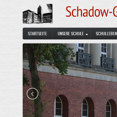
Skip
to
main
content
Main
STARTSEITE
UNSERE SCHULE
SCHULLEBEN
navigation