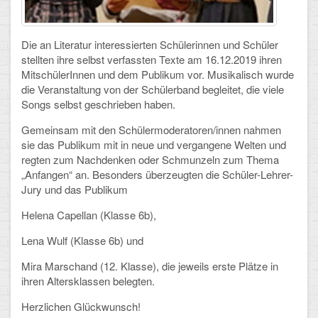
Schulalbum
Die an Literatur interessierten Schülerinnen und Schüler
stellten ihre selbst verfassten Texte a
m 16.12.2019 ihren
SCHULLEBEN
MitschülerInnen und dem Publikum vor. Musikalisch wurde
die Veranstaltung von der Schülerband begleitet, die viele
Kollegium
Songs selbst geschrieben haben.
Schulleitung
Gemeinsam mit den Schülermoderatoren/innen nahmen
sie das Publikum mit in neue und vergangene Welten und
Schülervertretung
regten zum Nachdenken oder Schmunzeln zum Thema
„Anfangen“ an. Besonders überzeugten die Schüler-Lehrer-
Gesamtelternvertretung
Jury und das Publikum
Helena Capellan (Klasse 6b),
Sekretariat
Lena Wulf (Klasse 6b) und
Ganztagsschule
Mira Marschand (12. Klasse), die jeweils erste Plätze in
Schulsozialarbeit
ihren Altersklassen belegten.
Berufsorientierung
Herzlichen Glückwunsch!