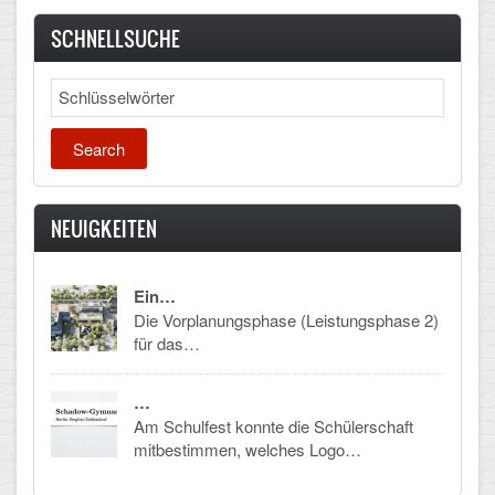
Mathematik, Informatik und Naturwissenschaften
SCHNELLSUCHE
Musische Fächer
Search
Sport
ORGANISATION
Abitur
NEUIGKEITEN
Freistellung/Entschuldigung
Ein…
Kurswahl 10. Kl.
Die Vorplanungsphase (Leistungsphase 2)
Umwahl 11. Kl.
für das…
mPA
…
Am Schulfest konnte die Schülerschaft
Wahlfächer
mitbestimmen, welches Logo…
TERMINE