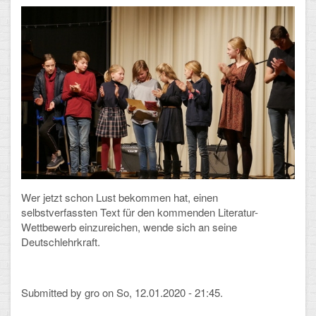
Arbeitsgemeinschaften
Klima-Projekt
Elternchor
Förderverein
Ehemalige
Schulzeitung: Der Gottfried
FÄCHER
Wer jetzt schon Lust bekommen hat, einen
selbstverfassten Text für den kommenden Literatur-
Wettbew
erb einzureichen, wende sich an seine
Deutsch und Fremdsprachen
Deutschlehrkraft.
Ethik, Philosophie und Religion
Gesellschaftswissenschaften
Submitted by
gro
on So, 12.01.2020 - 21:45.