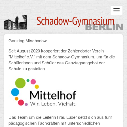
Skip
to
Toggl
main
navig
content
Main
Ganztag Mischadow
STARTSEITE
navigation
Seit August 2020 kooperiert der Zehlendorfer Verein
UNSERE SCHULE
"Mittelhof e.V." mit dem Schadow-Gymnasium, um für die
Schülerinnen und Schüler das Ganztagsangebot der
Infos zum Schulalltag
Schule zu gestalten.
Was uns wichtig ist
Campus
Sanierung
Schulpartnerschaft
Das Team um die Leiterin Frau Lüder setzt sich aus fünf
pädagogischen Fachkräften mit unterschiedlichen
Historisches