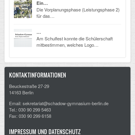
Ein…
Die Vorplanungsphase (Leistungsphase 2)
für das…
…
Am Schulfest konnte die Schülerschaft
mitbestimmen, welches Logo…
KONTAKTINFORMATIONEN
Beuckestraße 27-29
14163 Berlin
Email: sekretariat@schadow-gymnasium-berlin.de
Tel.: 030 90 299 5463
Fax: 030 90 299 6158
IMPRESSUM UND DATENSCHUTZ