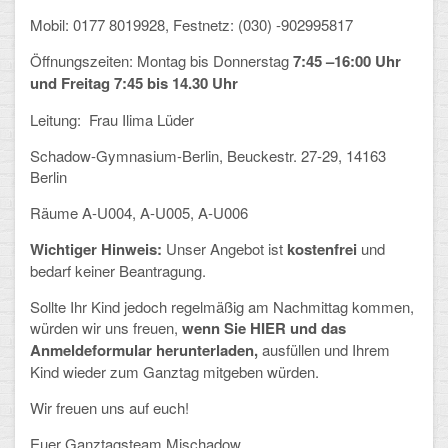
Mathematik, Informatik und Naturwissenschaften
Mobil: 0177 8019928, Festnetz: (030) -902995817
Musische Fächer
Öffnungszeiten: Montag bis Donnerstag
7:45 –16:00 Uhr
und Freitag 7:45 bis 14.30 Uhr
Sport
Leitung: Frau Ilima Lüder
ORGANISATION
Schadow-Gymnasium-Berlin, Beuckestr.
27-29, 14163
Berlin
Abitur
Räume A-U004, A-U005, A-U006
Freistellung/Entschuldigung
Wichtiger Hinweis:
Unser Angebot ist
kostenfrei
und
Kurswahl 10. Kl.
bedarf keiner Beantragung.
Sollte Ihr Kind jedoch regelmäßig am Nachmittag kommen,
Umwahl 11. Kl.
würden wir uns freuen,
wenn Sie HIER
und das
Anmeldeformular herunterladen
,
ausfüllen und Ihrem
mPA
Kind wieder zum Ganztag mitgeben würden.
Wahlfächer
Wir freuen uns auf euch!
TERMINE
Euer Ganztagsteam Mischadow