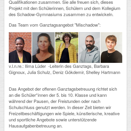
Qualifikationen zusammen. Sie alle freuen sich, dieses
Projekt mit den Schülerinnen, Schülern und dem Kollegium
Schulalbum
des Schadow-Gymnasiums zusammen zu entwickeln.
Das Team vom Ganztagsangebot "Mischadow":
SCHULLEBEN
Kollegium
Schulleitung
Schülervertretung
v.l.n.re.: Ilima Lüder -Leiterin des Ganztags, Barbara
Gignoux, Julia Schulz, Deniz Gökdemir, Shelley Hartmann
Gesamtelternvertretung
Das Angebot der offenen Ganztagsbetreuung richtet sich
Sekretariat
an die Schüler*innen der 5. bis 10. Klasse und kann
während der Pausen, der Freistunden oder nach
Ganztagsschule
Schulschluss genutzt werden. In dieser Zeit bieten wir
Freizeitbeschäftigungen wie Spiele, künstlerische, kreative
Schulsozialarbeit
und sportliche Angebote sowie unterstützende
Hausaufgabenbetreuung an.
Berufsorientierung