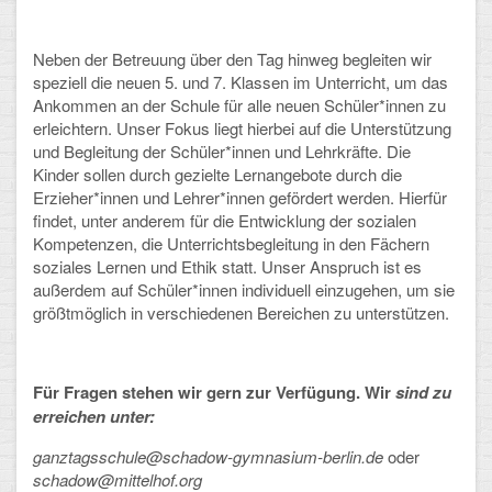
Arbeitsgemeinschaften
Neben der Betreuung über den Tag hinweg begleiten wir
Klima-Projekt
speziell die neuen 5. und 7. Klassen im Unterricht, um das
Ankommen an der Schule für alle neuen Schüler*innen zu
Elternchor
erleichtern. Unser Fokus liegt hierbei auf die Unterstützung
und Begleitung der Schüler*innen und Lehrkräfte. Die
Förderverein
Kinder sollen durch gezielte Lernangebote durch die
Erzieher*innen und Lehrer*innen gefördert werden. Hierfür
Ehemalige
findet, unter anderem für die Entwicklung der sozialen
Kompetenzen, die Unterrichtsbegleitung in den Fächern
Schulzeitung: Der Gottfried
soziales Lernen und Ethik statt. Unser Anspruch ist es
außerdem auf Schüler*innen individuell einzugehen, um sie
FÄCHER
größtmöglich in verschiedenen Bereichen zu unterstützen.
Deutsch und Fremdsprachen
Für Fragen stehen wir gern zur Verfügung. Wir
sind zu
Ethik, Philosophie und Religion
erreichen unter:
Gesellschaftswissenschaften
ganztagsschule@schadow-gymnasium-berlin.de
oder
schadow@mittelhof.org