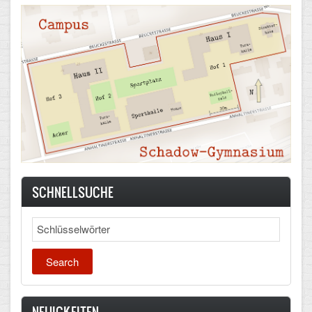
Schulalbum
SCHULLEBEN
Kollegium
Schulleitung
Schülervertretung
Gesamtelternvertretung
SCHNELLSUCHE
Sekretariat
Search
Ganztagsschule
Schulsozialarbeit
Berufsorientierung
NEUIGKEITEN