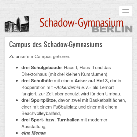
Skip
to
Toggl
main
navig
content
Main
Campus des Schadow-Gymnasiums
STARTSEITE
navigation
Zu unserem Campus gehören:
UNSERE SCHULE
drei
Schulgebäude
: Haus I, Haus II und das
Infos zum Schulalltag
Direktorhaus (mit drei kleinen Kursräumen),
drei
Schulhöfe
mit einem
Acker
auf Hof 3,
der in
Was uns wichtig ist
Kooperation mit
«Ackerdemia e.V.»
als Lernort
fungiert, zur Zeit aber genutzt wird für den Umbau.
Campus
drei Sportplätze
, davon zwei mit Basketballflächen,
einer mit einem Fußballplatz und einer mit einem
Sanierung
Beachvolleyballfeld,
drei Sport- bzw. Turnhallen
mit moderner
Schulpartnerschaft
Ausstattung,
eine Mensa
Historisches