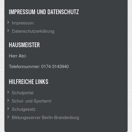
Mathematik, Informatik und Naturwissenschaften
IMPRESSUM UND DATENSCHUTZ
Musische Fächer
Impressum
Sport
Datenschutzerklärung
ORGANISATION
HAUSMEISTER
Abitur
Herr Atci
Telefonnummer: 0174-3143940
Freistellung/Entschuldigung
Kurswahl 10. Kl.
HILFREICHE LINKS
Umwahl 11. Kl.
Schulportal
Schul- und Sportamt
mPA
Schulgesetz
Wahlfächer
Bildungsserver Berlin-Brandenburg
TERMINE