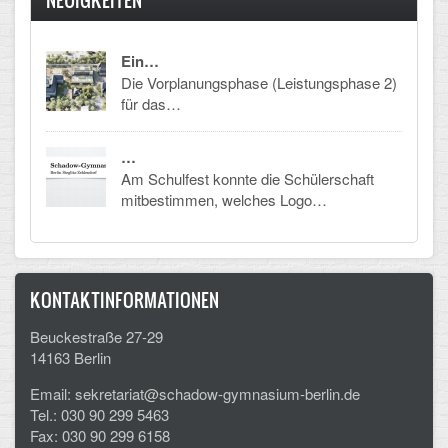
Arbeitsgemeinschaften
Ein…
Klima-Projekt
Die Vorplanungsphase (Leistungsphase 2)
für das…
Elternchor
Förderverein
…
Am Schulfest konnte die Schülerschaft
Ehemalige
mitbestimmen, welches Logo…
Schulzeitung: Der Gottfried
FÄCHER
KONTAKTINFORMATIONEN
Deutsch und Fremdsprachen
Beuckestraße 27-29
14163 Berlin
Ethik, Philosophie und Religion
Email: sekretariat@schadow-gymnasium-berlin.de
Gesellschaftswissenschaften
Tel.: 030 90 299 5463
Fax: 030 90 299 6158