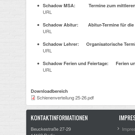
Schadow MSA: Termine zum mittleren Sch
URL
Schadow Abitur: Abitur-Termine für die 12
URL
Schadow Lehrer: Organisatorische Termine
URL
Schadow Ferien und Feiertage: Ferien und 
URL
Downloadbereich
Schienenverteilung 25-26.pdf
KONTAKTINFORMATIONEN
IMPRE
Beuckestraße 27-29
Impre