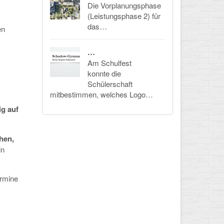
Die Vorplanungsphase
(Leistungsphase 2) für
das…
en
…
Am Schulfest
konnte die
Schülerschaft
mitbestimmen, welches Logo…
ig auf
hen,
in
rmine