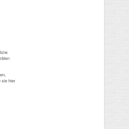
 bzw.
räten
en,
 sie hier