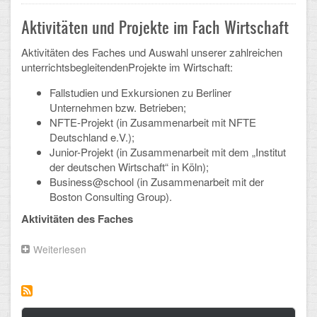
–
Arbeitsgemeinschaften
Wahlpflicht
Aktivitäten und Projekte im Fach Wirtschaft
Wirtschaft
Klima-Projekt
in
Aktivitäten des Faches und Auswahl unserer zahlreichen
9
unterrichtsbegleitendenProjekte im Wirtschaft:
und
Elternchor
10
Fallstudien und Exkursionen zu Berliner
Förderverein
Unternehmen bzw. Betrieben;
NFTE-Projekt (in Zusammenarbeit mit NFTE
Ehemalige
Deutschland e.V.);
Junior-Projekt (in Zusammenarbeit mit dem „Institut
Schulzeitung: Der Gottfried
der deutschen Wirtschaft“ in Köln);
Business@school (in Zusammenarbeit mit der
FÄCHER
Boston Consulting Group).
Aktivitäten des Faches
Deutsch und Fremdsprachen
Weiterlesen
über
Ethik, Philosophie und Religion
Aktivitäten
und
Projekte
Gesellschaftswissenschaften
im
Fach