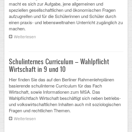
macht es sich zur Aufgabe, jene allgemeinen und
speziellen gesellschaftlichen und ökonomischen Fragen
Schulalbum
aufzugreifen und für die Schülerinnen und Schüler durch
einen praxis- und lebensweltnahen Unterricht zugänglich zu
SCHULLEBEN
machen.
Weiterlesen
über
Kollegium
Das
Fach
Schulleitung
Wirtschaft
am
Schulinternes Curriculum – Wahlpflicht
Schülervertretung
Schadow-
Wirtschaft in 9 und 10
Gymnasium
Gesamtelternvertretung
Hier finden Sie das auf den Berliner Rahmenlehrplänen
basierende schulinterne Curriculum für das Fach
Sekretariat
Wirtschaft, sowie Informationen zum MSA. Das
Wahlpflichtfach Wirtschaft beschäftigt sich neben betriebs-
Ganztagsschule
und volkswirtschaftlichen Inhalten auch mit soziologischen
Fragen und rechtlichen Themen.
Schulsozialarbeit
Weiterlesen
über
Schulinternes
Berufsorientierung
Curriculum