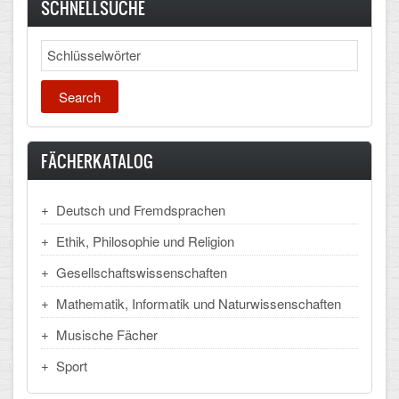
Mathematik, Informatik und Naturwissenschaften
SCHNELLSUCHE
Wirtschaft
Musische Fächer
Search
Sport
ORGANISATION
FÄCHERKATALOG
Abitur
Freistellung/Entschuldigung
Deutsch und Fremdsprachen
Kurswahl 10. Kl.
Ethik, Philosophie und Religion
Gesellschaftswissenschaften
Umwahl 11. Kl.
Mathematik, Informatik und Naturwissenschaften
mPA
Musische Fächer
Wahlfächer
Sport
TERMINE