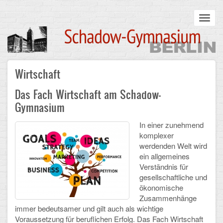
Skip
to
Toggl
main
navig
content
Main
Wirtschaft
STARTSEITE
navigation
Das Fach Wirtschaft am Schadow-
UNSERE SCHULE
Gymnasium
Infos zum Schulalltag
In einer zunehmend
komplexer
Was uns wichtig ist
werdenden Welt wird
ein allgemeines
Campus
Verständnis für
gesellschaftliche und
Sanierung
ökonomische
Zusammenhänge
Schulpartnerschaft
immer bedeutsamer und gilt auch als wichtige
Voraussetzung für beruflichen Erfolg. Das Fach Wirtschaft
Historisches