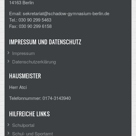
14163 Berlin
CLOUD
Email: sekretariat@schadow-gymnasium-berlin.de
Tel.: 030 90 299 5463
Lernraum Berlin
Fax: 030 90 299 6158
Nextcloud (Eigene Dateien und Tauschordner)
IMPRESSUM UND DATENSCHUTZ
Gitlab
Impressum
Datenschutzerklärung
HAUSMEISTER
Herr Atci
Telefonnummer: 0174-3143940
HILFREICHE LINKS
Schulportal
Schul- und Sportamt