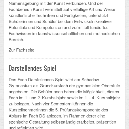
Namensgebung mit der Kunst verbunden. Und der
Fachbereich Kunst vermittelt auf vielfältige Art und Weise
Schulalbum
künstlerlische Techniken und Fertigkeiten, unterstützt
Schülerinnen und Schüler bei dem Entwickeln kreativer
SCHULLEBEN
Potentiale und Kompetenzen und vermittelt fundiertes
Fachwissen im kunstwissenschaftlichen und methodischen
Kollegium
Bereich.
Zur Fachseite
Schulleitung
Schülervertretung
Darstellendes Spiel
Gesamtelternvertretung
Das Fach Darstellendes Spiel wird am Schadow-
Gymnasium als Grundkursfach der gymnasialen Oberstufe
Sekretariat
angeboten. Die SchülerInnen haben die Möglichkeit, dieses
Fach im 1. und 2. Kurshalbjahr sowie im 1. - 4. Kurshalbjahr
Ganztagsschule
zu belegen. Nach vier Semestern können die
KursteilnehmerInnen die 5. Prüfungskomponente des
Schulsozialarbeit
Abiturs im Fach DS ablegen, im Rahmen derer eine
szenische Gestaltung selbstständig erarbeitet, präsentiert
Berufsorientierung
und reflektiert wird.