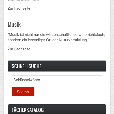
Arbeitsgemeinschaften
Zur Fachseite
Klima-Projekt
Musik
Elternchor
"Musik ist nicht nur ein wissenschaftliches Unterrichtsfach,
Förderverein
sondern ein lebendiger Ort der Kulturvermittlung."
Zur Fachseite
Ehemalige
Schulzeitung: Der Gottfried
SCHNELLSUCHE
FÄCHER
Search
Deutsch und Fremdsprachen
Ethik, Philosophie und Religion
Gesellschaftswissenschaften
FÄCHERKATALOG