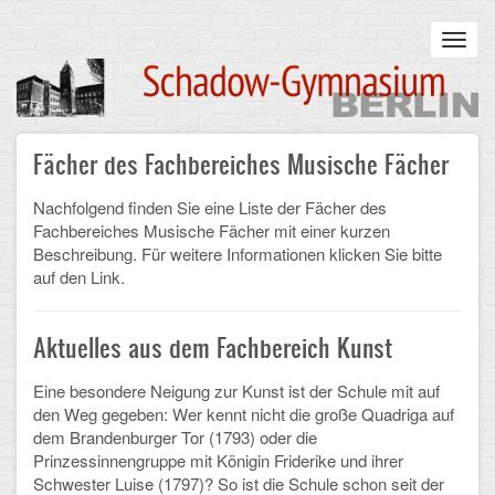
Skip
to
Toggl
main
navig
content
Main
Fächer des Fachbereiches Musische Fächer
STARTSEITE
navigation
UNSERE SCHULE
Nachfolgend finden Sie eine Liste der Fächer des
Fachbereiches Musische Fächer mit einer kurzen
Beschreibung. Für weitere Informationen klicken Sie bitte
Infos zum Schulalltag
auf den Link.
Was uns wichtig ist
Aktuelles aus dem Fachbereich Kunst
Campus
Eine besondere Neigung zur Kunst ist der Schule mit auf
Sanierung
den Weg gegeben: Wer kennt nicht die große Quadriga auf
dem Brandenburger Tor (1793) oder die
Schulpartnerschaft
Prinzessinnengruppe mit Königin Friderike und ihrer
Schwester Luise (1797)? So ist die Schule schon seit der
Historisches