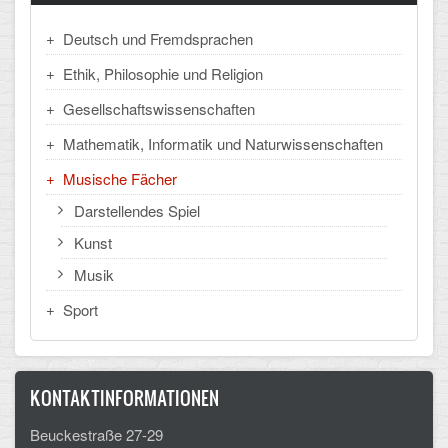
Mathematik, Informatik und Naturwissenschaften
Deutsch und Fremdsprachen
Musische Fächer
Ethik, Philosophie und Religion
Sport
Gesellschaftswissenschaften
ORGANISATION
Mathematik, Informatik und Naturwissenschaften
Musische Fächer
Abitur
Darstellendes Spiel
Freistellung/Entschuldigung
Kunst
Kurswahl 10. Kl.
Musik
Umwahl 11. Kl.
Sport
mPA
Wahlfächer
KONTAKTINFORMATIONEN
Beuckestraße 27-29
TERMINE