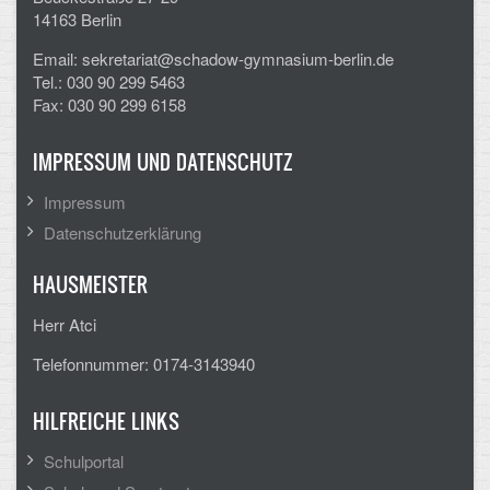
14163 Berlin
CLOUD
Email: sekretariat@schadow-gymnasium-berlin.de
Tel.: 030 90 299 5463
Lernraum Berlin
Fax: 030 90 299 6158
Nextcloud (Eigene Dateien und Tauschordner)
IMPRESSUM UND DATENSCHUTZ
Gitlab
Impressum
Datenschutzerklärung
HAUSMEISTER
Herr Atci
Telefonnummer: 0174-3143940
HILFREICHE LINKS
Schulportal