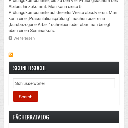
Prüfungskomponente, die zu den vier Prüfungsfächern des
Abiturs hinzukommt. Man kann diese 5.
Arbeitsgemeinschaften
Prüfungskomponente auf dreierlei Weise absolvieren: Man
kann eine „Präsentationsprüfung“ machen oder eine
Klima-Projekt
„kursbezogene Arbeit“ schreiben oder aber man belegt
eben einen Seminarkurs.
Elternchor
Weiterlesen
über
Förderverein
Seminarkurse
Ehemalige
Schulzeitung: Der Gottfried
SCHNELLSUCHE
FÄCHER
Search
Deutsch und Fremdsprachen
Ethik, Philosophie und Religion
FÄCHERKATALOG
Gesellschaftswissenschaften