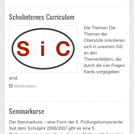
am
Schadow-
Schulalbum
Gymnasium
Schulinternes Curriculum
SCHULLEBEN
Die Themen Die
Themen der
Oberstufe orientieren
Kollegium
sich in unserem SiC
an den
Schulleitung
Themenfeldern, die
durch die vier Fragen
Schülervertretung
Kants vorgegeben
sind.
Gesamtelternvertretung
Weiterlesen
über
Sekretariat
Schulinternes
Curriculum
Ganztagsschule
Seminarkurse
Schulsozialarbeit
Der Seminarkurs – eine Form der 5. Prüfungskomponente:
Seit dem Schuljahr 2006/2007 gibt es eine 5.
Berufsorientierung