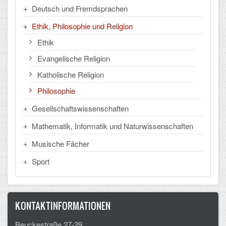
Mathematik, Informatik und Naturwissenschaften
Deutsch und Fremdsprachen
Musische Fächer
Ethik, Philosophie und Religion
Ethik
Sport
Evangelische Religion
ORGANISATION
Katholische Religion
Philosophie
Abitur
Gesellschaftswissenschaften
Freistellung/Entschuldigung
Mathematik, Informatik und Naturwissenschaften
Kurswahl 10. Kl.
Musische Fächer
Umwahl 11. Kl.
Sport
mPA
Wahlfächer
KONTAKTINFORMATIONEN
TERMINE
Beuckestraße 27-29