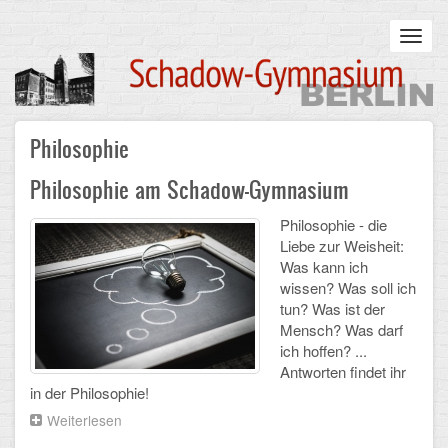
Skip
to
Toggl
main
navig
content
Main
Philosophie
STARTSEITE
navigation
Philosophie am Schadow-Gymnasium
UNSERE SCHULE
Philosophie - die
Infos zum Schulalltag
Liebe zur Weisheit:
Was kann ich
Was uns wichtig ist
wissen? Was soll ich
tun? Was ist der
Campus
Mensch? Was darf
ich hoffen? ...
Sanierung
Antworten findet ihr
in der Philosophie!
Schulpartnerschaft
Weiterlesen
über
Philosophie
Historisches