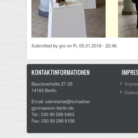
Submitted by
gro
on Fr, 05.01.2018 - 22:48.
KONTAKTINFORMATIONEN
IMPRE
Beuckestraße 27-29
Impre
14163 Berlin
Datens
Email: sekretariat@schadow-
gymnasium-berlin.de
Tel.: 030 90 299 5463
Fax: 030 90 299 6158