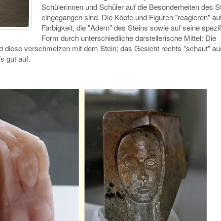
Schülerinnen und Schüler auf die Besonderheiten des S
eingegangen sind. Die Köpfe und Figuren "reagieren" auf
Farbigkeit, die "Adern" des Steins sowie auf seine spezi
Form durch unterschiedliche darstellerische Mittel: Die
und diese verschmelzen mit dem Stein; das Gesicht rechts "schaut" a
s gut auf.