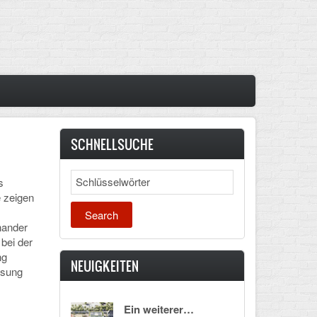
SCHNELLSUCHE
Search
s
 zeigen
nander
bei der
ng
NEUIGKEITEN
ösung
Ein weiterer…