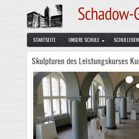
Skip
to
main
content
Main
STARTSEITE
UNSERE SCHULE
SCHULLEBEN
navigation
Skulpturen des Leistungskurses Ku