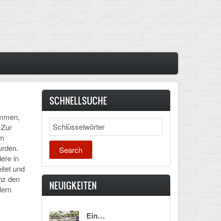
SCHNELLSUCHE
immen,
Search
 Zur
im
urden.
ere in
itet und
nz den
NEUIGKEITEN
lern
Ein…