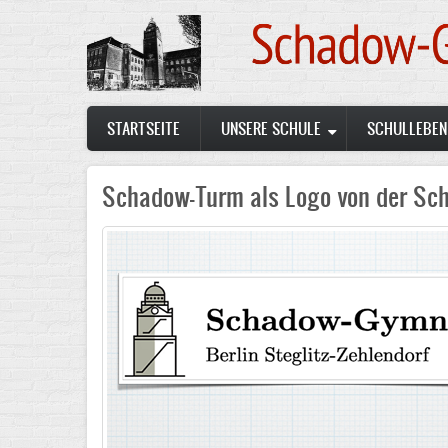
Skip
to
main
content
Main
STARTSEITE
UNSERE SCHULE
SCHULLEBEN
navigation
Schadow-Turm als Logo von der Sch