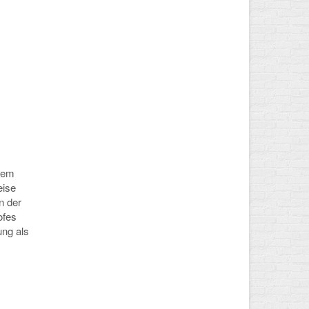
 dem
eise
n der
ofes
ung als