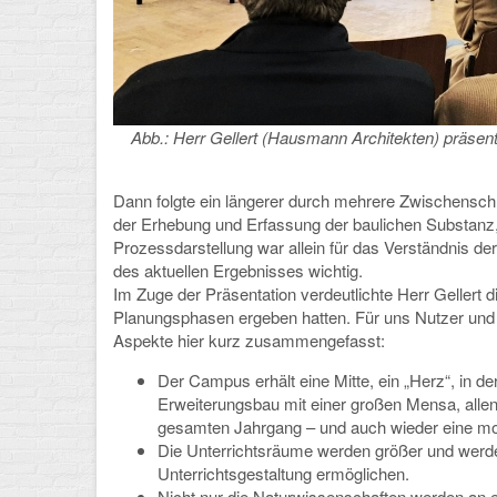
Abb.: Herr Gellert (Hausmann Architekten) präsent
Dann folgte ein längerer durch mehrere Zwischensch
der Erhebung und Erfassung der baulichen Substanz
Prozessdarstellung war allein für das Verständnis d
des aktuellen Ergebnisses wichtig.
Im Zuge der Präsentation verdeutlichte Herr Gellert d
Planungsphasen ergeben hatten. Für uns Nutzer und N
Aspekte hier kurz zusammengefasst:
Der Campus erhält eine Mitte, ein „Herz“, in d
Erweiterungsbau mit einer großen Mensa, alle
gesamten Jahrgang – und auch wieder eine mode
Die Unterrichtsräume werden größer und werde
Unterrichtsgestaltung ermöglichen.
Nicht nur die Naturwissenschaften werden an