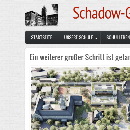
Skip
to
main
content
Main
STARTSEITE
UNSERE SCHULE
SCHULLEBEN
navigation
Ein weiterer großer Schritt ist getan