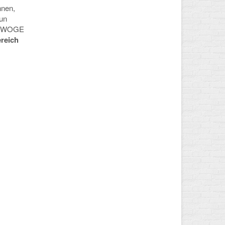
nnen,
nun
 HOWOGE
reich