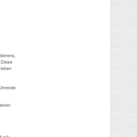
tierens,
 Diese
ziehen
rührende
 einen
Musik