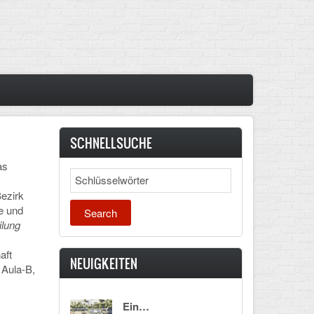
SCHNELLSUCHE
as
Search
ezirk
e und
ilung
aft
NEUIGKEITEN
 Aula-B,
Ein…