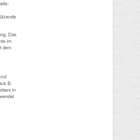
eits-
hützende
ung. Das
nte im
it dem
mit
aus B.
odass in
beendet