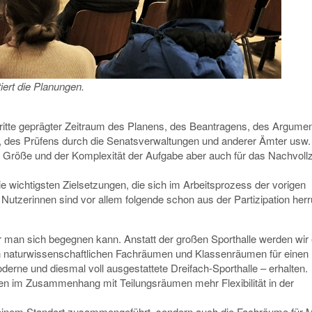
iert die Planungen.
ritte geprägter Zeitraum des Planens, des Beantragens, des Argumen
, des Prüfens durch die Senatsverwaltungen und anderer Ämter usw.
er Größe und der Komplexität der Aufgabe aber auch für das Nachvoll
ie wichtigsten Zielsetzungen, die sich im Arbeitsprozess der vorigen
utzerinnen sind vor allem folgende schon aus der Partizipation her
er man sich begegnen kann. Anstatt der großen Sporthalle werden wir
n naturwissenschaftlichen Fachräumen und Klassenräumen für einen
rne und diesmal voll ausgestattete Dreifach-Sporthalle – erhalten.
n im Zusammenhang mit Teilungsräumen mehr Flexibilität in der
 einem Standort zusammengeführt, sondern auch die Fachräume für 