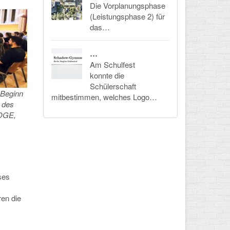
Die Vorplanungsphase
(Leistungsphase 2) für
das…
…
Am Schulfest
konnte die
Schülerschaft
 Beginn
mitbestimmen, welches Logo…
r des
WOGE,
ses
ren die