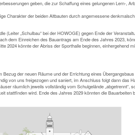
Verbesserungen geben, die zur Schaffung eines gelungenen Lern-, Arb
dige Charakter der beiden Altbauten durch angemessene denkmalsc
dle (Leiter „Schulbau“ bei der HOWOGE) gegen Ende der Veranstalt
 Nach dem Einreichen des Bauantrags am Ende des Jahres 2023, kön
tte 2024 könnte der Abriss der Sporthalle beginnen, einhergehend m
em Bezug der neuen Räume und der Errichtung eines Übergangsbaus 
dig von uns freigezogen und saniert, im Anschluss folgt dann das H
äuser räumlich jeweils vollständig vom Schulgelände „abgetrennt“, s
keit stattfinden wird. Ende des Jahres 2029 könnten die Bauarbeiten 