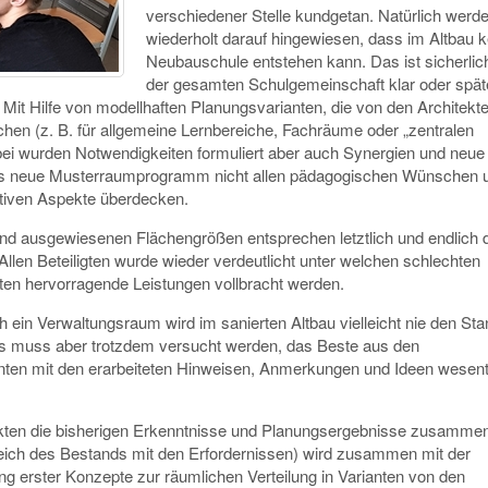
verschiedener Stelle kundgetan. Natürlich werde
wiederholt darauf hingewiesen, dass im Altbau k
Neubauschule entstehen kann. Das ist sicherlic
der gesamten Schulgemeinschaft klar oder spä
it Hilfe von modellhaften Planungsvarianten, die von den Architekt
chen (z. B. für allgemeine Lernbereiche, Fachräume oder „zentralen
i wurden Notwendigkeiten formuliert aber auch Synergien und neue
 das neue Musterraumprogramm nicht allen pädagogischen Wünschen 
sitiven Aspekte überdecken.
 ausgewiesenen Flächengrößen entsprechen letztlich und endlich 
 Allen Beteiligten wurde wieder verdeutlicht unter welchen schlechten
ten hervorragende Leistungen vollbracht werden.
 ein Verwaltungsraum wird im sanierten Altbau vielleicht nie den St
Es muss aber trotzdem versucht werden, das Beste aus den
en mit den erarbeiteten Hinweisen, Anmerkungen und Ideen wesent
kten die bisherigen Erkenntnisse und Planungsergebnisse zusammeng
leich des Bestands mit den Erfordernissen) wird zusammen mit der
 erster Konzepte zur räumlichen Verteilung in Varianten von den