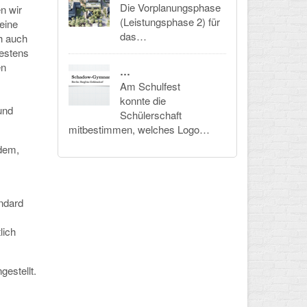
Die Vorplanungsphase
n wir
(Leistungsphase 2) für
eine
das…
h auch
testens
en
…
Am Schulfest
konnte die
und
Schülerschaft
mitbestimmen, welches Logo…
dem,
andard
lich
estellt.