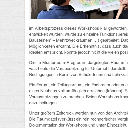
im Arbeitsprozess dieses Workshops klar geworden. M
entwickelt wurden, wurde zu einzelne Funktionsberei
Bausteinen“ – Mehrzweckräumen …) gearbeitet. Dabe
Möglichkeiten erkannt. Die Erkenntnis, dass auch
Idealen entspricht, konnte jedoch nicht die vielen po
Die im Musterraum-Programm dargelegten Räume und
was heute die Voraussetzung für Unterricht darstellt.
Bedingungen in Berlin von SchülerInnen und Lehrkräf
Ein Forum, ein Teilungsraum, ein Fachraum oder auch
eines Neubaus voll umfänglich erreichen (können). 
Voraussetzungen zu machen. Beide Workshops konnt
dazu beitragen.
Unter großem Zeitdruck werden nun von den Archite
Die Raumdatei (verkürzt ein rein rechnerischer Verg
Dokumentation der Workshops und unter Einbeziehung