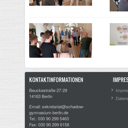
KONTAKTINFORMATIONEN
IMPRE
Beuckestraße 27-29
Impre
14163 Berlin
Datens
Email: sekretariat@schadow-
gymnasium-berlin.de
Tel.: 030 90 299 5463
Fax: 030 90 299 6158