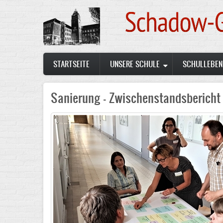
Skip
to
main
content
Main
STARTSEITE
UNSERE SCHULE
SCHULLEBEN
navigation
Sanierung - Zwischenstandsberich