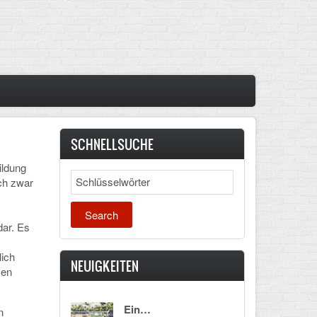
SCHNELLSUCHE
ildung
Search
ch zwar
dar. Es
lich
NEUIGKEITEN
men
Ein…
n