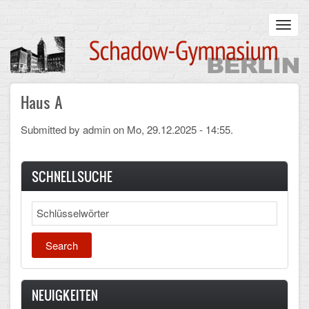
Skip
to
Toggl
main
navig
content
Main
Haus A
STARTSEITE
navigation
UNSERE SCHULE
Submitted by
admin
on Mo, 29.12.2025 - 14:55.
Infos zum Schulalltag
SCHNELLSUCHE
Was uns wichtig ist
Search
Campus
Sanierung
Schulpartnerschaft
NEUIGKEITEN
Historisches