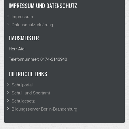
IMPRESSUM UND DATENSCHUTZ
Arbeitsgemeinschaften
Impressum
Klima-Projekt
Datenschutzerklärung
Elternchor
HAUSMEISTER
Förderverein
Herr Atci
Ehemalige
Telefonnummer: 0174-3143940
Schulzeitung: Der Gottfried
HILFREICHE LINKS
FÄCHER
Schulportal
Schul- und Sportamt
Deutsch und Fremdsprachen
Schulgesetz
Ethik, Philosophie und Religion
Bildungsserver Berlin-Brandenburg
Gesellschaftswissenschaften