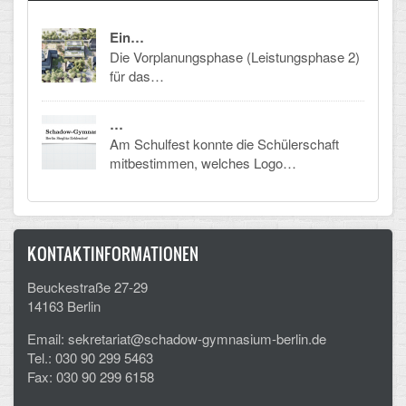
Ein…
Schulalbum
Die Vorplanungsphase (Leistungsphase 2)
für das…
SCHULLEBEN
Kollegium
…
Am Schulfest konnte die Schülerschaft
Schulleitung
mitbestimmen, welches Logo…
Schülervertretung
Gesamtelternvertretung
KONTAKTINFORMATIONEN
Sekretariat
Beuckestraße 27-29
14163 Berlin
Ganztagsschule
Email: sekretariat@schadow-gymnasium-berlin.de
Schulsozialarbeit
Tel.: 030 90 299 5463
Fax: 030 90 299 6158
Berufsorientierung