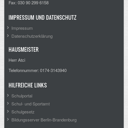
Mathematik, Informatik und Naturwissenschaften
Fax: 030 90 299 6158
Musische Fächer
IMPRESSUM UND DATENSCHUTZ
Sport
Impressum
Datenschutzerklärung
ORGANISATION
HAUSMEISTER
Abitur
Herr Atci
Freistellung/Entschuldigung
Telefonnummer: 0174-3143940
Kurswahl 10. Kl.
HILFREICHE LINKS
Umwahl 11. Kl.
Schulportal
mPA
Schul- und Sportamt
Schulgesetz
Wahlfächer
Bildungsserver Berlin-Brandenburg
TERMINE