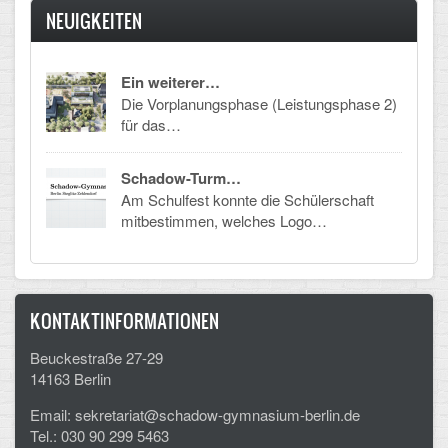
NEUIGKEITEN
Arbeitsgemeinschaften
Klima-Projekt
Ein weiterer…
Die Vorplanungsphase (Leistungsphase 2)
Elternchor
für das…
Förderverein
Schadow-Turm…
Ehemalige
Am Schulfest konnte die Schülerschaft
mitbestimmen, welches Logo…
Schulzeitung: Der Gottfried
FÄCHER
KONTAKTINFORMATIONEN
Deutsch und Fremdsprachen
Beuckestraße 27-29
Ethik, Philosophie und Religion
14163 Berlin
Gesellschaftswissenschaften
Email: sekretariat@schadow-gymnasium-berlin.de
Tel.: 030 90 299 5463