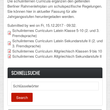
Die schulinternen Curricula ergänzen den geltenden
Berliner Rahmenlehrplan um schulspezifische Regelungen.
Schulalbum
Sie können hier in aktueller Fassung für alle
Jahrgangsstufen heruntergeladen werden.
SCHULLEBEN
Submitted by
wei
on Fr, 15.12.2017 - 09:32.
Schulinternes Curriculum Latein Klasse 5-10 (2. und 3.
Kollegium
Fremdsprache)
Schulinternes Curriculum Latein Sekundarstufe II (2. und
Schulleitung
3. Fremdsprache)
Schulinternes Curriculum Altgriechisch Klassen 9 bis 10
Schülervertretung
Schulinternes Curriculum Altgriechisch Sekundarstufe II
Gesamtelternvertretung
SCHNELLSUCHE
Sekretariat
Search
Ganztagsschule
Schulsozialarbeit
Berufsorientierung