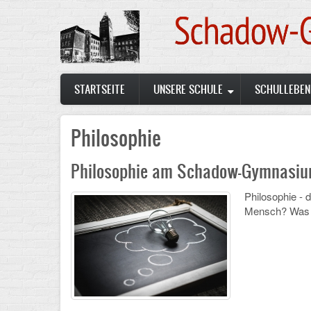
Skip
to
main
content
Main
STARTSEITE
UNSERE SCHULE
SCHULLEBEN
navigation
Philosophie
Philosophie am Schadow-Gymnasi
Philosophie - 
Mensch? Was dar