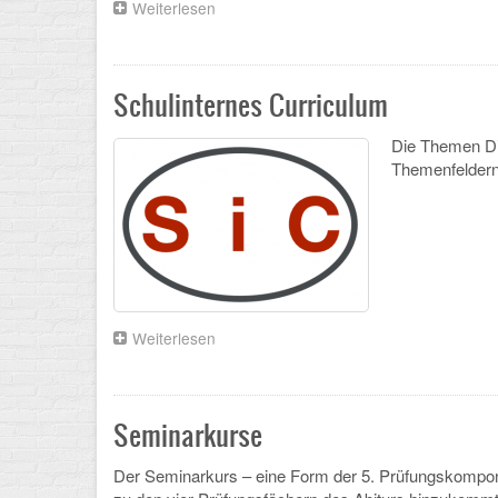
Weiterlesen
über
Philosophie
am
Schadow-
Gymnasium
Schulinternes Curriculum
Die Themen Di
Themenfeldern,
Weiterlesen
über
Schulinternes
Curriculum
Seminarkurse
Der Seminarkurs – eine Form der 5. Prüfungskompone