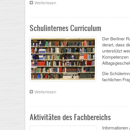
Weiterlesen
über
Vorstellung
des
Fachs
Chemie
Schulinternes Curriculum
Der Berliner R
derart, dass di
unterstützt we
Kompetenzen mi
Alltagsgesche
Die Schülerin
fachlichen Fra
Weiterlesen
über
Schulinternes
Curriculum
Aktivitäten des Fachbereichs
Informationen