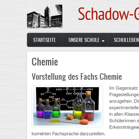
Skip
to
main
content
Main
STARTSEITE
UNSERE SCHULE
SCHULLEBEN
navigation
Chemie
Vorstellung des Fachs Chemie
Im Gegensatz 
Fragestellunge
anzugehen. Di
experimentelle
in allen Klass
Schülerinnen 
Erkenntnisgew
korrekten Fachsprache darzustellen.