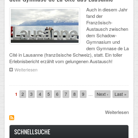
Auch in diesem Jahr
CLOUD
fand der
Französisch-
Lernraum Berlin
Austausch zwischen
dem Schadow-
Nextcloud (Eigene Dateien und Tauschordner)
Gymnasium und
dem Gymnase de La
Gitlab
Cité in Lausanne (französische Schweiz), statt. Ein toller
Erlebnisbericht erzählt vom gelungenen Austausch!
Weiterlesen
über
Bericht
vom
SchülerInnen-
Pagination
Austausch
Aktuelle
1
Seite
2
Seite
3
Seite
4
Seite
5
Seite
6
Seite
7
Seite
8
Seite
9
…
Next
Next ›
Last
Last »
mit
Seite
page
page
dem
Gymnase
Weiterlesen
de
La
Cité
SCHNELLSUCHE
aus