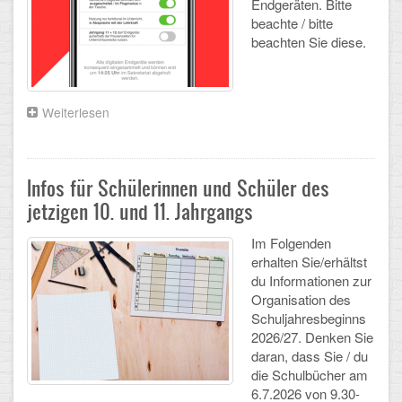
Endgeräten. Bitte
Arbeitsgemeinschaften
beachte / bitte
beachten Sie diese.
Klima-Projekt
Elternchor
Weiterlesen
über
Verschärftes
Förderverein
Handyverbot
ab
Ehemalige
dem
Infos für Schülerinnen und Schüler des
neuem
jetzigen 10. und 11. Jahrgangs
Schulzeitung: Der Gottfried
Schuljahr
2025/2026
Im Folgenden
FÄCHER
erhalten Sie/erhältst
du Informationen zur
Deutsch und Fremdsprachen
Organisation des
Schuljahresbeginns
Ethik, Philosophie und Religion
2026/27. Denken Sie
daran, dass Sie / du
Gesellschaftswissenschaften
die Schulbücher am
6.7.2026 von 9.30-