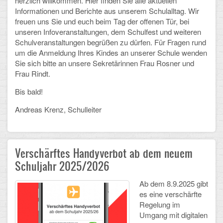
herzlich willkommen. Hier finden Sie alle aktuellen
Informationen und Berichte aus unserem Schulalltag. Wir
Schulalbum
freuen uns Sie und euch beim Tag der offenen Tür, bei
unseren Infoveranstaltungen, dem Schulfest und weiteren
Schulveranstaltungen begrüßen zu dürfen. Für Fragen rund
SCHULLEBEN
um die Anmeldung Ihres Kindes an unserer Schule wenden
Sie sich bitte an unsere Sekretärinnen Frau Rosner und
Kollegium
Frau Rindt.
Schulleitung
Bis bald!
Schülervertretung
Andreas Krenz, Schulleiter
Gesamtelternvertretung
Verschärftes Handyverbot ab dem neuem
Sekretariat
Schuljahr 2025/2026
Ganztagsschule
Ab dem 8.9.2025 gibt
Schulsozialarbeit
es eine verschärfte
Regelung im
Berufsorientierung
Umgang mit digitalen