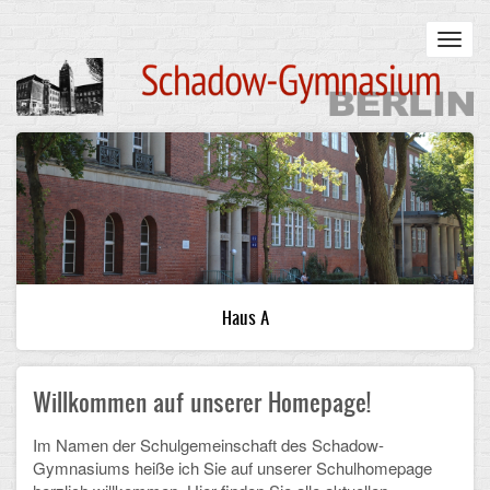
Skip
to
Toggl
main
navig
content
Main
STARTSEITE
navigation
UNSERE SCHULE
Infos zum Schulalltag
Was uns wichtig ist
Haus A
Campus
Willkommen auf unserer Homepage!
Sanierung
Schulpartnerschaft
Im Namen der Schulgemeinschaft des Schadow-
Gymnasiums heiße ich Sie auf unserer Schulhomepage
Historisches