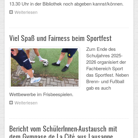
Mathematik, Informatik und Naturwissenschaften
13.30 Uhr in der Bibliothek noch abgeben kannst/können.
Weiterlesen
über
Musische Fächer
Infos
für
Sport
Schülerinnen
und
Viel Spaß und Fairness beim Sportfest
ORGANISATION
Schüler
des
Zum Ende des
jetzigen
Schuljahres 2025-
Abitur
10.
2026 organisiert der
und
Fachbereich Sport
Freistellung/Entschuldigung
11.
das Sportfest. Neben
Jahrgangs
Brenn- und Fußball
Kurswahl 10. Kl.
gab es auch
Wettbewerbe im Frisbeespielen.
Umwahl 11. Kl.
Weiterlesen
über
mPA
Viel
Spaß
und
Wahlfächer
Fairness
Bericht vom SchülerInnen-Austausch mit
beim
TERMINE
dem Gymnase de La Cité aus Lausanne
Sportfest