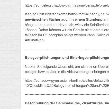
https://schueler.schadow-gymnasium-berlin.de/pruef
Ist eine Prüfungsfachkombination formal nach § 23 V
gewünschten Fächer auch in einem Stundenplan mi
hängt unter anderem davon ab, wie viele Schüler/inn
können. Daher können wir als Schule nicht garantier
faktisch im Stundenplan belegt werden kann. Sollte d
Alternativen.
---------------------------------------------------------------------
Belegverpflichtungen und Einbringverpflichtunge
Nutzen Sie folgende Übersicht, um sich einen Überbl
belegen bzw. später in die Abiturwertung einbringen
https://schadow-gymnasium-berlin.de/sites/default/fi
10/Checkliste%20Belegverpflichtungen%20und%20Ein
---------------------------------------------------------------------
Beschreibung der Seminarkurse, Zusatzkurse u