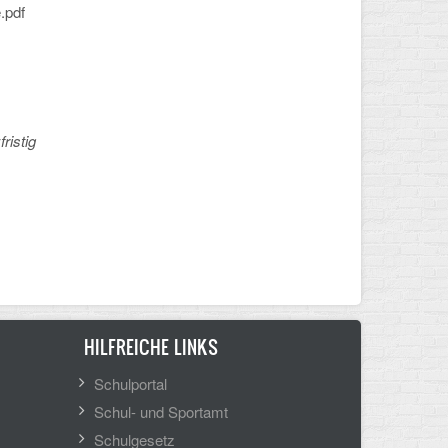
.pdf
ristig
HILFREICHE LINKS
Schulportal
Schul- und Sportamt
Schulgesetz