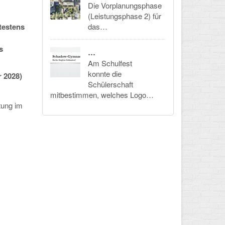
Die Vorplanungsphase
(Leistungsphase 2) für
testens
das…
s
…
Am Schulfest
konnte die
r 2028)
Schülerschaft
mitbestimmen, welches Logo…
tung im