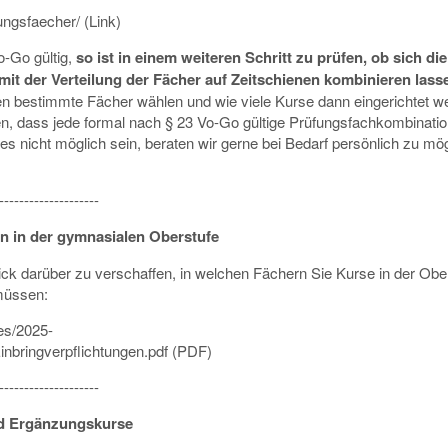
ungsfaecher/
(Link)
o-Go gültig,
so ist in einem weiteren Schritt zu prüfen, ob sich die
t der Verteilung der Fächer auf Zeitschienen kombinieren lass
en bestimmte Fächer wählen und wie viele Kurse dann eingerichtet w
en, dass jede formal nach § 23 Vo-Go gültige Prüfungsfachkombinati
ies nicht möglich sein, beraten wir gerne bei Bedarf persönlich zu mö
--------------------
n in der gymnasialen Oberstufe
ick darüber zu verschaffen, in welchen Fächern Sie Kurse in der Obe
 müssen:
les/2025-
bringverpflichtungen.pdf
(PDF)
--------------------
nd Ergänzungskurse