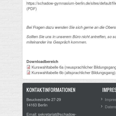
https://schadow-gymnasium-berlin.de/sites/defaul
(PDF)
Bei Fragen dazu wenden Sie sich gerne an die Ober
Sollten Sie uns in unserem Büro nicht antreffen, so s
miteinander ins Gespräch kommen.
Downloadbereich
Kurswahltabelle 6a (neusprachlicher Bildungsgang
Kurswahltabelle 6b (altsprachlicher Bildungsgang)
KONTAKTINFORMATIONEN
IMPRE
Beuckestraße 27-29
Impre
14163 Berlin
Datens
Email: sekretariat@schadow-