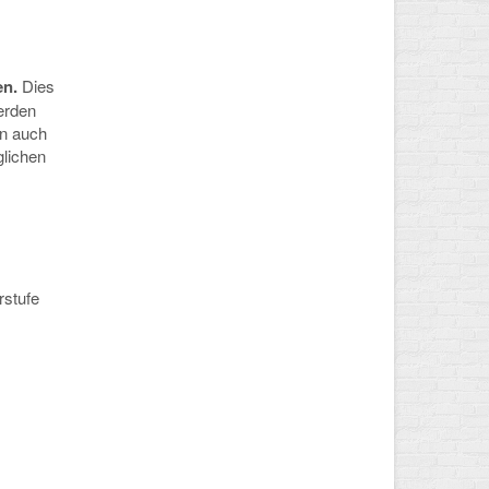
en.
Dies
erden
on auch
glichen
rstufe