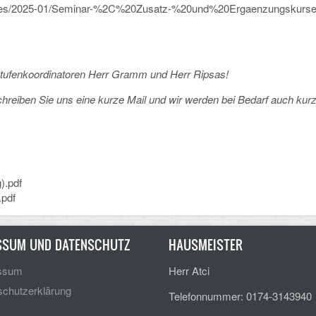
t/files/2025-01/Seminar-%2C%20Zusatz-%20und%20Ergaenzungskurse
stufenkoordinatoren Herr Gramm und Herr Ripsas!
chreiben Sie uns eine kurze Mail und wir werden bei Bedarf auch kurzf
).pdf
.pdf
SSUM UND DATENSCHUTZ
HAUSMEISTER
ssum
Herr Atci
chutzerklärung
Telefonnummer: 0174-3143940