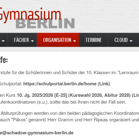
FÄCHER
ORGANISATION
TERMINE
CLOUD
fe:
rstufe für die Schülerinnen und Schüler der 10. Klassen im "Lernraum 
Schulportal:
https://schulportal.berlin.de/home
(Link)
den Kurs
10. Jg. 2025/2026 [E-25] (Kurswahl 2026, Abitur 2028) (Li
enkoordinatoren (s.u.), sollte das bei Ihnen nicht der Fall sein.
ie Abiturprüfungen werden von den beiden pädagogischen Koordinatore
 auch "Päkos" genannt) Herr Gramm und Herr Ripsas organisiert und 
fe@schadow-gymnasium-berlin.de