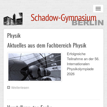
Skip
to
Toggl
main
navig
content
Main
Physik
STARTSEITE
navigation
Aktuelles aus dem Fachbereich Physik
UNSERE SCHULE
Erfolgreiche
Infos zum Schulalltag
Teilnahme an der 56.
Internationalen
Was uns wichtig ist
Physikolympiade
2026
Campus
Sanierung
Weiterlesen
über
Aktuelles
aus
Schulpartnerschaft
dem
Fachbereich
Historisches