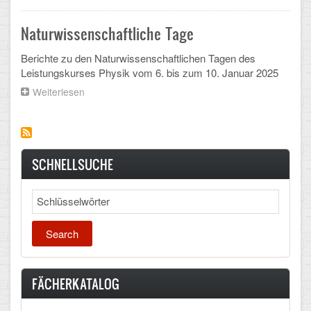
Curriculum
Mathematik, Informatik und Naturwissenschaften
Naturwissenschaftliche Tage
Musische Fächer
Berichte zu den Naturwissenschaftlichen Tagen des
Sport
Leistungskurses Physik vom 6. bis zum 10. Januar 2025
Weiterlesen
über
ORGANISATION
Naturwissenschaftliche
Tage
Abitur
Freistellung/Entschuldigung
SCHNELLSUCHE
Kurswahl 10. Kl.
Search
Umwahl 11. Kl.
mPA
Wahlfächer
FÄCHERKATALOG
TERMINE