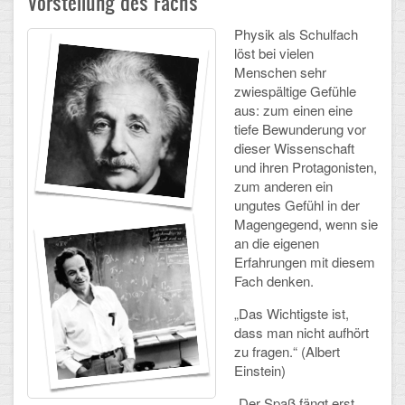
Vorstellung des Fachs
Physik
Physik als Schulfach
Schulalbum
löst bei vielen
Menschen sehr
SCHULLEBEN
zwiespältige Gefühle
aus: zum einen eine
Kollegium
tiefe Bewunderung vor
dieser Wissenschaft
Schulleitung
und ihren Protagonisten,
zum anderen ein
Schülervertretung
ungutes Gefühl in der
Magengegend, wenn sie
Gesamtelternvertretung
an die eigenen
Erfahrungen mit diesem
Sekretariat
Fach denken.
Ganztagsschule
„Das Wichtigste ist,
dass man nicht aufhört
Schulsozialarbeit
zu fragen.“ (Albert
Einstein)
Berufsorientierung
„Der Spaß fängt erst