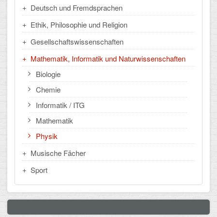
Deutsch und Fremdsprachen
CLOUD
Ethik, Philosophie und Religion
Lernraum Berlin
Gesellschaftswissenschaften
Mathematik, Informatik und Naturwissenschaften
Nextcloud (Eigene Dateien und Tauschordner)
Biologie
Gitlab
Chemie
Informatik / ITG
Mathematik
Physik
Musische Fächer
Sport