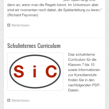
dann an, wenn man die Regeln kennt. Im Universum aber
Arbeitsgemeinschaften
sind wir momentan noch dabei, die Spielanleitung zu lesen.“
(Richard Feynman)
Klima-Projekt
Weiterlesen
über
Elternchor
Vorstellung
des
Förderverein
Fachs
Schulinternes Curriculum
Ehemalige
Das schulinterne
Schulzeitung: Der Gottfried
Curriculum für die
Klassen 7 bis 10
FÄCHER
sowie Informationen
zur Kursoberstufe
Deutsch und Fremdsprachen
finden Sie in den
nachfolgenden PDF-
Ethik, Philosophie und Religion
Datein.
Gesellschaftswissenschaften
Weiterlesen
über
Schulinternes