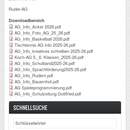
Arbeitsgemeinschaften
Ruder-AG
Klima-Projekt
Downloadbereich
AG_Info_Acker 2026.pdf
Elternchor
AG_Info_Foto_AG_25_26.pdf
AG_Info_Basketball 2026.pdf
Förderverein
Tischtennis AG Info 2025-26.pdf
AG_Info_kreatives schreiben 2025-26.pdf
Ehemalige
Koch-AG 5._6. Klassen_2025-26.pdf
AG_Info_Schulband2025-26.pdf
Schulzeitung: Der Gottfried
AG_Info_Sprachförderung2025-26.pdf
AG_Info_Rudern.pdf
FÄCHER
AG_Info_Bauernhof.pdf
AG Spieleprogrammierung.pdf
AG_Info_Schulzeitung Gottfried.pdf
Deutsch und Fremdsprachen
SCHNELLSUCHE
Ethik, Philosophie und Religion
Gesellschaftswissenschaften
Search