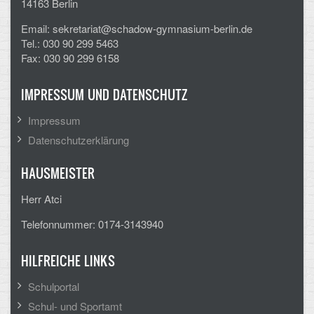
14163 Berlin
CLOUD
Email: sekretariat@schadow-gymnasium-berlin.de
Tel.: 030 90 299 5463
Lernraum Berlin
Fax: 030 90 299 6158
Nextcloud (Eigene Dateien und Tauschordner)
IMPRESSUM UND DATENSCHUTZ
Gitlab
Impressum
Datenschutzerklärung
HAUSMEISTER
Herr Atci
Telefonnummer: 0174-3143940
HILFREICHE LINKS
Schulportal
Schul- und Sportamt