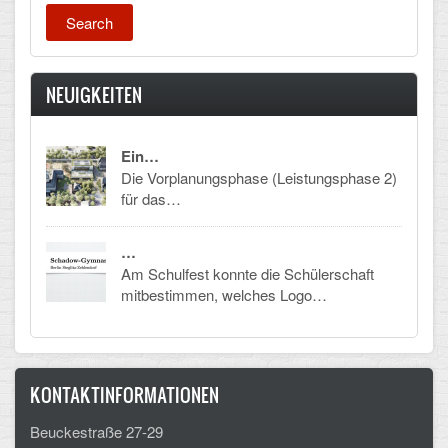
Mathematik, Informatik und Naturwissenschaften
Musische Fächer
Sport
NEUIGKEITEN
ORGANISATION
Ein…
Die Vorplanungsphase (Leistungsphase 2)
Abitur
für das…
Freistellung/Entschuldigung
…
Kurswahl 10. Kl.
Am Schulfest konnte die Schülerschaft
mitbestimmen, welches Logo…
Umwahl 11. Kl.
mPA
KONTAKTINFORMATIONEN
Wahlfächer
Beuckestraße 27-29
TERMINE