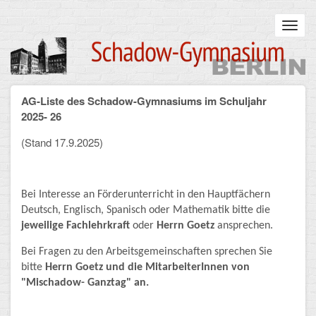
Skip
to
Toggl
main
navig
content
Main
AG-Liste des Schadow-Gymnasiums im Schuljahr
STARTSEITE
navigation
2025- 26
UNSERE SCHULE
(Stand 17.9.2025)
Infos zum Schulalltag
Bei Interesse an Förderunterricht in den Hauptfächern
Was uns wichtig ist
Deutsch, Englisch, Spanisch oder Mathematik bitte die
Campus
jeweilige Fachlehrkraft
oder
Herrn Goetz
ansprechen.
Bei Fragen zu den Arbeitsgemeinschaften sprechen Sie
Sanierung
bitte
Herrn Goetz und die MitarbeiterInnen von
"Mischadow- Ganztag" an.
Schulpartnerschaft
Historisches