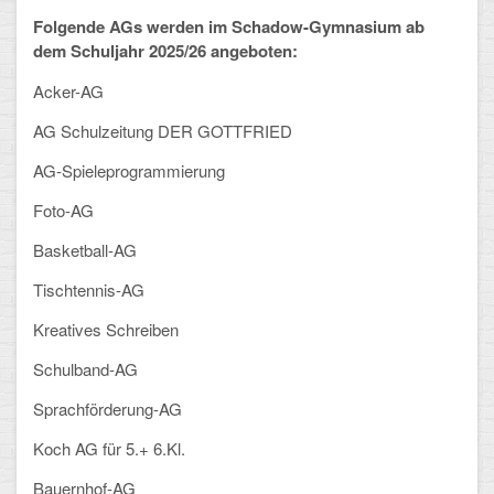
Folgende AGs werden im Schadow-Gymnasium ab
Schulalbum
dem Schuljahr 2025/26 angeboten:
Acker-AG
SCHULLEBEN
AG Schulzeitung DER GOTTFRIED
Kollegium
AG-Spieleprogrammierung
Schulleitung
Foto-AG
Schülervertretung
Basketball-AG
Gesamtelternvertretung
Tischtennis-AG
Kreatives Schreiben
Sekretariat
Schulband-AG
Ganztagsschule
Sprachförderung-AG
Schulsozialarbeit
Koch AG für 5.+ 6.Kl.
Berufsorientierung
Bauernhof-AG