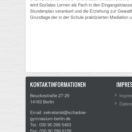
wird Soziales Lernen als Fach in den Eingangsklass
Stundenplan verankert und die Erziehung zur Gewalt
Grundlage der in der Schule praktizierten Mediation 
KONTAKTINFORMATIONEN
IMPRE
Beuckestraße 27-29
Impre
14163 Berlin
Datens
Email: sekretariat@schadow-
gymnasium-berlin.de
Tel.: 030 90 299 5463
Fax: 030 90 299 6158