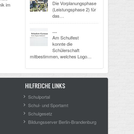
Die Vorplanungsphase
hik im
(Leistungsphase 2) für
das…
…
Am Schulfest
konnte die
Schülerschaft
mitbestimmen, welches Logo…
HILFREICHE LINKS
Schulportal
Schul- und Sportamt
Schulgesetz
Bildungsserver Berlin-Brandenburg