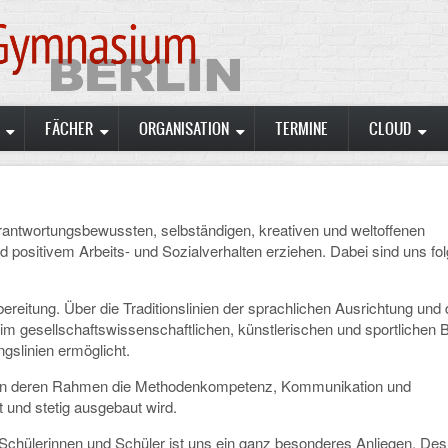
FÄCHER
ORGANISATION
TERMINE
CLOUD
antwortungsbewussten, selbständigen, kreativen und weltoffenen
nd positivem Arbeits- und Sozialverhalten erziehen. Dabei sind uns fo
reitung. Über die Traditionslinien der sprachlichen Ausrichtung und 
im gesellschaftswissenschaftlichen, künstlerischen und sportlichen 
ngslinien ermöglicht.
) in deren Rahmen die Methodenkompetenz, Kommunikation und
 und stetig ausgebaut wird.
r Schülerinnen und Schüler ist uns ein ganz besonderes Anliegen. Des