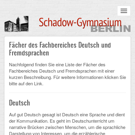
Skip
to
Toggl
main
navig
content
Main
Fächer des Fachbereiches Deutsch und
STARTSEITE
navigation
Fremdsprachen
UNSERE SCHULE
Nachfolgend finden Sie eine Liste der Fächer des
Fachbereiches Deutsch und Fremdsprachen mit einer
Infos zum Schulalltag
kurzen Beschreibung. Für weitere Informationen klicken Sie
bitte auf den Link.
Was uns wichtig ist
Campus
Deutsch
Sanierung
Auf gut Deutsch gesagt ist Deutsch eine Sprache und dient
der Kommunikation. Es geht im Deutschunterricht um
Schulpartnerschaft
narrative Brücken zwischen Menschen, um die sprachliche
Darstellung von Interessen, um die erzählerische
Historisches