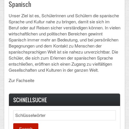
Mathematik, Informatik und Naturwissenschaften
Spanisch
Musische Fächer
Unser Ziel ist es, Schülerinnen und Schülern die spanische
Sprache und Kultur nahe zu bringen, damit sie sich im
Sport
Beruf oder auf Reisen sicher verständigen können. In vielen
wirtschaftlichen und politischen Bereichen gewinnt
ORGANISATION
Spanisch immer mehr an Bedeutung, und bei persönlichen
Begegnungen und dem Kontakt zu Menschen der
spanischsprachigen Welt ist sie nahezu unverzichtbar. Die
Abitur
Schüler, die sich zum Erlernen der spanischen Sprache
entschließen, eröffnen sich einen Zugang zu vielfältigen
Freistellung/Entschuldigung
Gesellschaften und Kulturen in der ganzen Welt.
Kurswahl 10. Kl.
Zur Fachseite
Umwahl 11. Kl.
SCHNELLSUCHE
mPA
Wahlfächer
Search
TERMINE