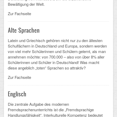
Bewältigung der Welt.
Schulalbum
Zur Fachseite
SCHULLEBEN
Alte Sprachen
Kollegium
Latein und Griechisch gehören nicht nur zu den ältesten
Schulfächern in Deutschland und Europa, sondern werden
Schulleitung
von viel mehr Schülerinnen und Schülern gelernt, als man
annehmen möchte: von 700.000 – also von über 8% aller
Schülervertretung
Schülerinnen und Schüler in Deutschland! Was macht
diese angeblich „toten“ Sprachen so attraktiv?
Gesamtelternvertretung
Zur Fachseite
Sekretariat
Ganztagsschule
Englisch
Schulsozialarbeit
Die zentrale Aufgabe des modernen
Fremdsprachenunterrichts ist die „Fremdsprachige
Berufsorientierung
Handlungsfähigkeit“. Interkulturelle Kompetenz bedeutet