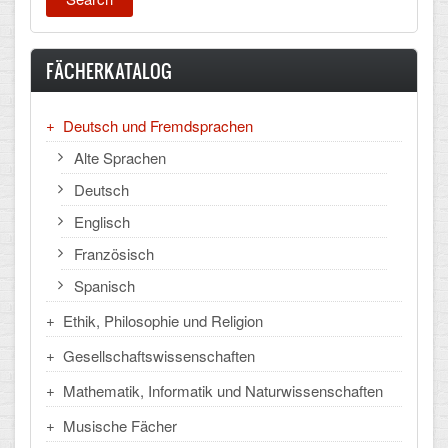
CLOUD
FÄCHERKATALOG
Lernraum Berlin
Nextcloud (Eigene Dateien und Tauschordner)
Deutsch und Fremdsprachen
Alte Sprachen
Gitlab
Deutsch
Englisch
Französisch
Spanisch
Ethik, Philosophie und Religion
Gesellschaftswissenschaften
Mathematik, Informatik und Naturwissenschaften
Musische Fächer