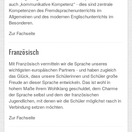
auch „kommunikative Kompetenz“ - dies sind zentrale
Arbeitsgemeinschaften
Kompetenzen des Fremdsprachenunterrichts im
Allgemeinen und des modernen Englischunterrichts im
Klima-Projekt
Besonderen.
Elternchor
Zur Fachseite
Förderverein
Französisch
Ehemalige
Mit Französisch vermitteln wir die Sprache unseres
Schulzeitung: Der Gottfried
wichtigsten europäischen Partners - und haben zugleich
das Glück, dass unsere Schülerinnen und Schüler große
FÄCHER
Freude an dieser Sprache entwickeln. Das ist wohl in
hohem Maße ihrem Wohlklang geschuldet, dem Charme
der Sprache selbst und dem der französischen
Deutsch und Fremdsprachen
Jugendlichen, mit denen wir die Schüler möglichst rasch in
Verbindung setzen möchten.
Ethik, Philosophie und Religion
Zur Fachseite
Gesellschaftswissenschaften