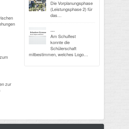
Die Vorplanungsphase
(Leistungsphase 2) für
das…
wischen
iehungen
…
Am Schulfest
konnte die
Schülerschaft
mitbestimmen, welches Logo…
n zum
en zur
m