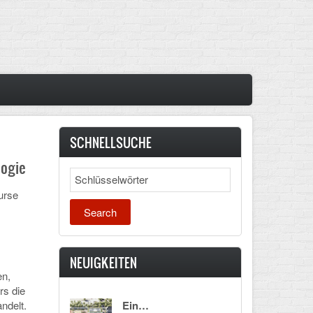
SCHNELLSUCHE
logie
Search
urse
NEUIGKEITEN
en,
rs die
ndelt.
Ein…