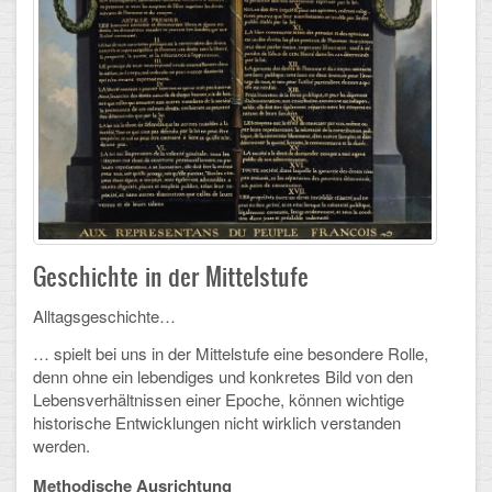
Schulalbum
SCHULLEBEN
Kollegium
Schulleitung
Schülervertretung
Geschichte in der Mittelstufe
Gesamtelternvertretung
Alltagsgeschichte…
Sekretariat
… spielt bei uns in der Mittelstufe eine besondere Rolle,
denn ohne ein lebendiges und konkretes Bild von den
Ganztagsschule
Lebensverhältnissen einer Epoche, können wichtige
historische Entwicklungen nicht wirklich verstanden
Schulsozialarbeit
werden.
Berufsorientierung
Methodische Ausrichtung