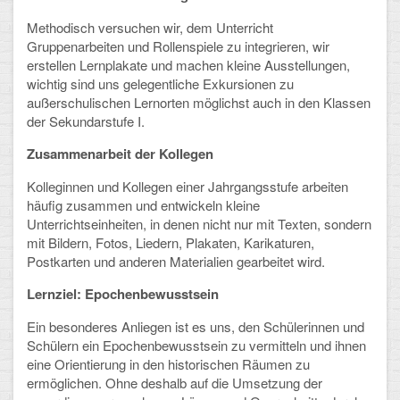
Arbeitsgemeinschaften
Methodisch versuchen wir, dem Unterricht
Gruppenarbeiten und Rollenspiele zu integrieren, wir
Klima-Projekt
erstellen Lernplakate und machen kleine Ausstellungen,
wichtig sind uns gelegentliche Exkursionen zu
Elternchor
außerschulischen Lernorten möglichst auch in den Klassen
der Sekundarstufe I.
Förderverein
Zusammenarbeit der Kollegen
Ehemalige
Kolleginnen und Kollegen einer Jahrgangsstufe arbeiten
häufig zusammen und entwickeln kleine
Schulzeitung: Der Gottfried
Unterrichtseinheiten, in denen nicht nur mit Texten, sondern
mit Bildern, Fotos, Liedern, Plakaten, Karikaturen,
FÄCHER
Postkarten und anderen Materialien gearbeitet wird.
Deutsch und Fremdsprachen
Lernziel: Epochenbewusstsein
Ein besonderes Anliegen ist es uns, den Schülerinnen und
Ethik, Philosophie und Religion
Schülern ein Epochenbewusstsein zu vermitteln und ihnen
eine Orientierung in den historischen Räumen zu
Gesellschaftswissenschaften
ermöglichen. Ohne deshalb auf die Umsetzung der