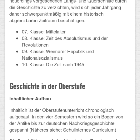
neuerdings vorgesehenen Längs- und Querschnitte durch
Mathematik, Informatik und Naturwissenschaften
die Geschichte zu verzichten, wird sich jeder Jahrgang
daher schwerpunktmäßig mit einem historisch
Musische Fächer
abgrenzbaren Zeitraum beschäftigen:
Sport
07. Klasse: Mittelalter
08. Klasse: Zeit des Absolutismus und der
ORGANISATION
Revolutionen
09. Klasse: Weimarer Republik und
Abitur
Nationalsozialismus
10. Klasse: Die Zeit nach 1945
Freistellung/Entschuldigung
Kurswahl 10. Kl.
Geschichte in der Oberstufe
Umwahl 11. Kl.
Inhaltlicher Aufbau
mPA
Inhaltlich ist der Oberstufenunterricht chronologisch
aufgebaut. In den vier Semestern wird so ein Bogen von
Wahlfächer
der Antike bis zur deutschen Nachkriegsgeschichte
gespannt (Näheres siehe: Schulinternes Curriculum)
TERMINE