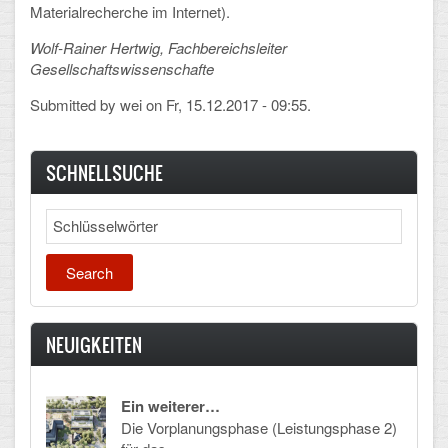
Mathematik, Informatik und Naturwissenschaften
Materialrecherche im Internet).
Wolf-Rainer Hertwig, Fachbereichsleiter
Musische Fächer
Gesellschaftswissenschafte
Sport
Submitted by
wei
on Fr, 15.12.2017 - 09:55.
ORGANISATION
SCHNELLSUCHE
Abitur
Search
Freistellung/Entschuldigung
Kurswahl 10. Kl.
Umwahl 11. Kl.
NEUIGKEITEN
mPA
Wahlfächer
Ein weiterer…
Die Vorplanungsphase (Leistungsphase 2)
TERMINE