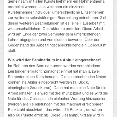
gemeinsam mit allen Kursteilnehmern ein Rahmenthema
erarbeitet werden, aus welchem die einzelnen
Schulalbum
Kursteilnehmer individuell unterschiedliche Einzelthemen
zur weiteren selbstständigen Bearbeitung entnehmen. Ziel
SCHULLEBEN
dieser weiteren Bearbeitungen ist es, eine Hausarbeit mit
wissenschaftlichem Charakter zu erstellen. Diese Arbeit
wird am Ende der zwei Semester dem unterrichtenden
Kollegium
Lehrer abgegeben und von diesem bewertet. Über den
Gegenstand der Arbeit findet abschließend ein Colloquium
Schulleitung
statt.
Schülervertretung
Wie wird der Seminarkurs ins Abitur eingerechnet?
Im Rahmen des Seminarkurses werden verschiedene
Gesamtelternvertretung
Leistungen erbracht. Zunächst einmal hat man ja zwei
Semester einen Kurs besucht. Die entsprechenden Noten
Sekretariat
können ins Abitur eingebracht werden (1. Block,
einbringbare Grundkurse). Dann hat man eine Note für die
Ganztagsschule
Arbeit erhalten; sie wird mit drei multipliziert und es wird die
Note für das Colloquium in einfacher Wertung hinzuaddiert
Schulsozialarbeit
(werden alle Teilleistungen mit der maximal erreichbaren
Punktzahl absolviert - das wären 15 Punkte -, so wären
Berufsorientierung
also 60 Punkte erreicht). Diese Gesamtpunktzahl wird in