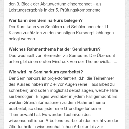
den 3. Block der Abiturwertung eingerechnet – als
Arbeitsgemeinschaften
Leistungsergebnis in der 5. Prüfungskomponente.
Klima-Projekt
Wer kann den Seminarkurs belegen?
Der Kurs kann von Schülern und Schülerinnen der 11.
Elternchor
Klasse zusätzlich zu den sonstigen Kursverpflichtungen
belegt werden.
Förderverein
Welches Rahmenthema hat der Seminarkurs?
Das wechselt von Semester zu Semester. Die Übersicht
Ehemalige
unten gibt einen ersten Eindruck von der Themenvielfalt ...
Schulzeitung: Der Gottfried
Wie wird im Seminarkurs gearbeitet?
Der Seminarkurs ist projektorientiert, d.h. die Teilnehmer
FÄCHER
des Kurses haben ihr Ziel vor Augen (eine Hausarbeit zu
schreiben) und sollen möglichst selbst sagen, welche Hilfe
Deutsch und Fremdsprachen
sie benötigen. Einiges wird aber in jedem Fall gemacht: Es
werden Grundinformationen zu dem Rahmenthema
Ethik, Philosophie und Religion
erarbeitet, so dass jeder eine Grundlage für seine
Themenwahl hat. Es werden Techniken des
Gesellschaftswissenschaften
wissenschaftlichen Arbeitens erarbeitet (das reicht von der
Zitiertechnik in wissenschaftlichen Arbeiten bis zur