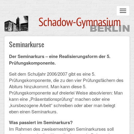
Skip
to
Toggl
main
navig
content
Main
Seminarkurse
STARTSEITE
navigation
UNSERE SCHULE
Der Seminarkurs – eine Realisierungsform der 5.
Prüfungskomponente.
Infos zum Schulalltag
Seit dem Schuljahr 2006/2007 gibt es eine 5.
Prüfungskomponente, die zu den vier Prüfungsfächern des
Was uns wichtig ist
Abiturs hinzukommt. Man kann diese 5.
Prüfungskomponente auf dreierlei Weise absolvieren: Man
Campus
kann eine „Präsentationsprüfung“ machen oder eine
„kursbezogene Arbeit“ schreiben oder aber man belegt
Sanierung
eben einen Seminarkurs.
Schulpartnerschaft
Was passiert im Seminarkurs?
Im Rahmen des zweisemestrigen Seminarkurses soll
Historisches