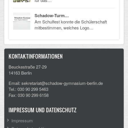
für das…
CLOUD
Schadow-Turm…
Am Schulfest konnte die Schülerschaft
Lernraum Berlin
mitbestimmen, welches Logo…
Nextcloud (Eigene Dateien und Tauschordner)
Gitlab
KONTAKTINFORMATIONEN
Beuckestraße 27-29
14163 Berlin
Email: sekretariat@schadow-gymnasium-berlin.de
Tel.: 030 90 299 5463
Fax: 030 90 299 6158
IMPRESSUM UND DATENSCHUTZ
Impressum