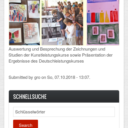
Mathematik, Informatik und Naturwissenschaften
Musische Fächer
Sport
ORGANISATION
Auswertung und Besprechung der Zeichnungen und
Abitur
Studien der Kunstleistungskurse sowie Präsentation der
Ergebnisse des Deutschleistungskurses
Freistellung/Entschuldigung
Kurswahl 10. Kl.
Submitted by
gro
on So, 07.10.2018 - 13:07.
Umwahl 11. Kl.
SCHNELLSUCHE
mPA
Search
Wahlfächer
TERMINE