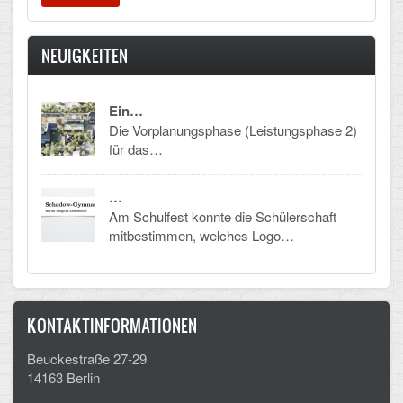
CLOUD
NEUIGKEITEN
Lernraum Berlin
Ein…
Nextcloud (Eigene Dateien und Tauschordner)
Die Vorplanungsphase (Leistungsphase 2)
Gitlab
für das…
…
Am Schulfest konnte die Schülerschaft
mitbestimmen, welches Logo…
KONTAKTINFORMATIONEN
Beuckestraße 27-29
14163 Berlin