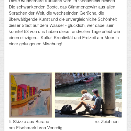
Diese wunderbare Kursfahrt wird im Gedächtnis bleiben.
Die schwankenden Boote, das Stimmengewirr aus allen
Schulalbum
Sprachen der Welt, die wechselnden Gerüche, die
überwältigende Kunst und die unvergleichliche Schönheit
SCHULLEBEN
dieser Stadt auf dem Wasser - glücklich, wer dabei sein
konnte! 53 von uns haben diese randvollen Tage erlebt wie
einen einzigen... Kultur, Kreativität und Freizeit am Meer in
Kollegium
einer gelungenen Mischung!
Schulleitung
Schülervertretung
Gesamtelternvertretung
Sekretariat
Ganztagsschule
Schulsozialarbeit
li: Skizze aus Burano re: Zeichnen
Berufsorientierung
am Fischmarkt von Venedig