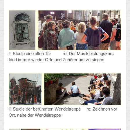
Arbeitsgemeinschaften
Klima-Projekt
Elternchor
Förderverein
li: Studie eine alten Tür re: Der Musikleistungskurs
Ehemalige
fand immer wieder Orte und Zuhörer um zu singen
Schulzeitung: Der Gottfried
FÄCHER
Deutsch und Fremdsprachen
Ethik, Philosophie und Religion
li: Studie der berühmten Wendeltreppe re: Zeichnen vor
Ort, nahe der Wendeltreppe
Gesellschaftswissenschaften