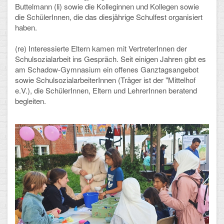
Mathematik, Informatik und Naturwissenschaften
Buttelmann (li) sowie die Kolleginnen und Kollegen sowie
die SchülerInnen, die das diesjährige Schulfest organisiert
Musische Fächer
haben.
Sport
(re) Interessierte Eltern kamen mit VertreterInnen der
Schulsozialarbeit ins Gespräch. Seit einigen Jahren gibt es
ORGANISATION
am Schadow-Gymnasium ein offenes Ganztagsangebot
sowie SchulsozialarbeiterInnen (Träger ist der "Mittelhof
e.V.), die SchülerInnen, Eltern und LehrerInnen beratend
Abitur
begleiten.
Freistellung/Entschuldigung
Kurswahl 10. Kl.
Umwahl 11. Kl.
mPA
Wahlfächer
TERMINE