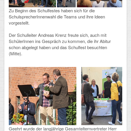
Arbeitsgemeinschaften
Zu Beginn des Schulfestes haben sich für die
SchulsprecherInnenwahl die Teams und ihre Ideen
Klima-Projekt
vorgestellt.
Elternchor
Der Schulleiter Andreas Krenz freute sich, auch mit
SchülerInnen ins Gespräch zu kommen, die ihr Abitur
Förderverein
schon abgelegt haben und das Schulfest besuchten
(Mitte).
Ehemalige
Schulzeitung: Der Gottfried
FÄCHER
Deutsch und Fremdsprachen
Ethik, Philosophie und Religion
Gesellschaftswissenschaften
Geehrt wurde der langjährige Gesamtelternvertreter Herr