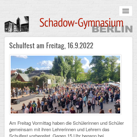
Skip
to
Toggl
main
navig
content
Main
Schulfest am Freitag, 16.9.2022
STARTSEITE
navigation
UNSERE SCHULE
Infos zum Schulalltag
Was uns wichtig ist
Campus
Sanierung
Am Freitag Vormittag haben die Schülerinnen und Schüler
Schulpartnerschaft
gemeinsam mit ihren Lehrerinnen und Lehrern das
Schulfest vorbereitet. Gegen 15 Uhr begann bei
Historisches