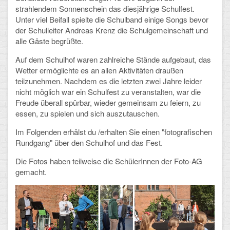
strahlendem Sonnenschein das diesjährige Schulfest.
Unter viel Beifall spielte die Schulband einige Songs bevor
Schulalbum
der Schulleiter Andreas Krenz die Schulgemeinschaft und
alle Gäste begrüßte.
SCHULLEBEN
Auf dem Schulhof waren zahlreiche Stände aufgebaut, das
Kollegium
Wetter ermöglichte es an allen Aktivitäten draußen
teilzunehmen. Nachdem es die letzten zwei Jahre leider
Schulleitung
nicht möglich war ein Schulfest zu veranstalten, war die
Freude überall spürbar, wieder gemeinsam zu feiern, zu
Schülervertretung
essen, zu spielen und sich auszutauschen.
Im Folgenden erhälst du /erhalten Sie einen "fotografischen
Gesamtelternvertretung
Rundgang" über den Schulhof und das Fest.
Sekretariat
Die Fotos haben teilweise die SchülerInnen der Foto-AG
gemacht.
Ganztagsschule
Schulsozialarbeit
Berufsorientierung