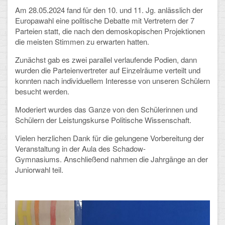
Am 28.05.2024 fand für den 10. und 11. Jg. anlässlich der
Europawahl eine politische Debatte mit Vertretern der 7
Schulalbum
Parteien statt, die nach den demoskopischen Projektionen
die meisten Stimmen zu erwarten hatten.
SCHULLEBEN
Zunächst gab es zwei parallel verlaufende Podien, dann
Kollegium
wurden die Parteienvertreter auf Einzelräume verteilt und
konnten nach individuellem Interesse von unseren Schülern
Schulleitung
besucht werden.
Moderiert wurdes das Ganze von den Schülerinnen und
Schülervertretung
Schülern der Leistungskurse Politische Wissenschaft.
Gesamtelternvertretung
Vielen herzlichen Dank für die gelungene Vorbereitung der
Veranstaltung in der Aula des Schadow-
Sekretariat
Gymnasiums. Anschließend nahmen die Jahrgänge an der
Juniorwahl teil.
Ganztagsschule
Schulsozialarbeit
Berufsorientierung