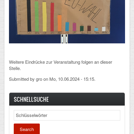
Mathematik, Informatik und Naturwissenschaften
Musische Fächer
Sport
ORGANISATION
Abitur
Weitere Eindrücke zur Veranstaltung folgen an dieser
Freistellung/Entschuldigung
Stelle.
Submitted by
gro
on Mo, 10.06.2024 - 15:15.
Kurswahl 10. Kl.
Umwahl 11. Kl.
SCHNELLSUCHE
mPA
Search
Wahlfächer
TERMINE