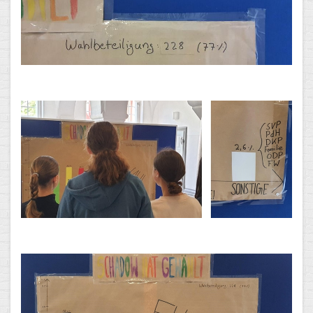
Arbeitsgemeinschaften
Klima-Projekt
Elternchor
Förderverein
Ehemalige
Schulzeitung: Der Gottfried
FÄCHER
Deutsch und Fremdsprachen
Ethik, Philosophie und Religion
Gesellschaftswissenschaften