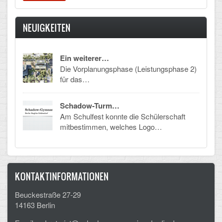
CLOUD
NEUIGKEITEN
Lernraum Berlin
Ein weiterer…
Nextcloud (Eigene Dateien und Tauschordner)
Die Vorplanungsphase (Leistungsphase 2)
für das…
Gitlab
Schadow-Turm…
Am Schulfest konnte die Schülerschaft
mitbestimmen, welches Logo…
KONTAKTINFORMATIONEN
Beuckestraße 27-29
14163 Berlin