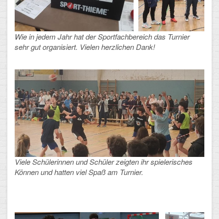
Mathematik, Informatik und Naturwissenschaften
Musische Fächer
Wie in jedem Jahr hat der Sportfachbereich das Turnier
Sport
sehr gut organisiert. Vielen herzlichen Dank!
ORGANISATION
Abitur
Freistellung/Entschuldigung
Kurswahl 10. Kl.
Umwahl 11. Kl.
Viele Schülerinnen und Schüler zeigten ihr spielerisches
mPA
Können und hatten viel Spaß am Turnier.
Wahlfächer
TERMINE