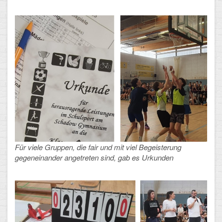
Arbeitsgemeinschaften
Klima-Projekt
Elternchor
Förderverein
Ehemalige
Schulzeitung: Der Gottfried
FÄCHER
Für viele Gruppen, die fair und mit viel Begeisterung
gegeneinander angetreten sind, gab es Urkunden
Deutsch und Fremdsprachen
Ethik, Philosophie und Religion
Gesellschaftswissenschaften