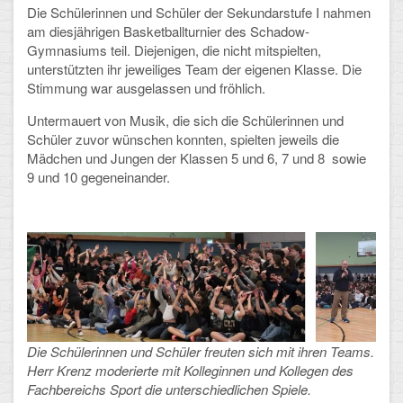
Die Schülerinnen und Schüler der Sekundarstufe I nahmen
am diesjährigen Basketballturnier des Schadow-
Schulalbum
Gymnasiums teil. Diejenigen, die nicht mitspielten,
unterstützten ihr jeweiliges Team der eigenen Klasse. Die
SCHULLEBEN
Stimmung war ausgelassen und fröhlich.
Untermauert von Musik, die sich die Schülerinnen und
Kollegium
Schüler zuvor wünschen konnten, spielten jeweils die
Mädchen und Jungen der Klassen 5 und 6, 7 und 8 sowie
Schulleitung
9 und 10 gegeneinander.
Schülervertretung
Gesamtelternvertretung
Sekretariat
Ganztagsschule
Schulsozialarbeit
Die Schülerinnen und Schüler freuten sich mit ihren Teams.
Herr Krenz moderierte mit Kolleginnen und Kollegen des
Berufsorientierung
Fachbereichs Sport die unterschiedlichen Spiele.