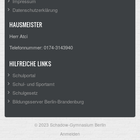
Impressum
Datenschutzerklärung
HAUSMEISTER
Herr Atci
Telefonnummer: 0174-3143940
HILFREICHE LINKS
Schulportal
Schul- und Sportamt
Schulgesetz
Bildungsserver Berlin-Brandenburg
© 2023 Schadow-Gymnasium Berlin
User
Anmelden