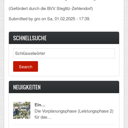
(Gefördert durch die BVV Steglitz-Zehlendorf)
CLOUD
Submitted by
gro
on Sa, 01.02.2025 - 17:39.
Lernraum Berlin
Nextcloud (Eigene Dateien und Tauschordner)
SCHNELLSUCHE
Gitlab
Search
NEUIGKEITEN
Ein…
Die Vorplanungsphase (Leistungsphase 2)
für das…