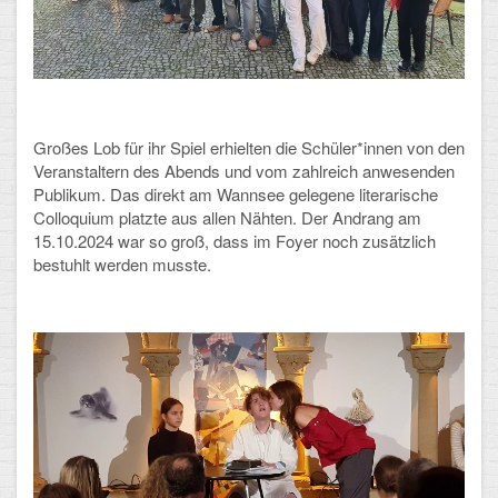
Arbeitsgemeinschaften
Klima-Projekt
Elternchor
Großes Lob für ihr Spiel erhielten die Schüler*innen von den
Förderverein
Veranstaltern des Abends und vom zahlreich anwesenden
Publikum. Das direkt am Wannsee gelegene literarische
Ehemalige
Colloquium platzte aus allen Nähten. Der Andrang am
15.10.2024 war so groß, dass im Foyer noch zusätzlich
Schulzeitung: Der Gottfried
bestuhlt werden musste.
FÄCHER
Deutsch und Fremdsprachen
Ethik, Philosophie und Religion
Gesellschaftswissenschaften