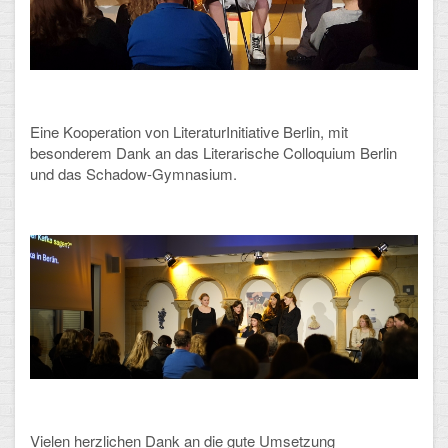
Mathematik, Informatik und Naturwissenschaften
Musische Fächer
Sport
Eine Kooperation von LiteraturInitiative Berlin, mit
ORGANISATION
besonderem Dank an das Literarische Colloquium Berlin
und das Schadow-Gymnasium.
Abitur
Freistellung/Entschuldigung
Kurswahl 10. Kl.
Umwahl 11. Kl.
mPA
Wahlfächer
TERMINE
Vielen herzlichen Dank an die gute Umsetzung