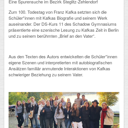
Eine Spurensuche im Bezirk Steglitz-Zehlendorf
Zum 100. Todestag von Franz Kafka setzten sich die
Schulalbum
Schüler*innen mit Kafkas Biografie und seinem Werk
auseinander. Der DS-Kurs 11 des Schadow Gymnasiums
SCHULLEBEN
präsentierte eine szenische Lesung zu Kafkas Zeit in Berlin
und zu seinem berühmten „Brief an den Vater“.
Kollegium
Schulleitung
Aus den Texten des Autors entwickelten die Schüler*innen
eigene Szenen und interpretierten mit autobiografischen
Schülervertretung
Ansätzen familiär anmutende Interaktionen von Kafkas
schwieriger Beziehung zu seinem Vater.
Gesamtelternvertretung
Sekretariat
Ganztagsschule
Schulsozialarbeit
Berufsorientierung