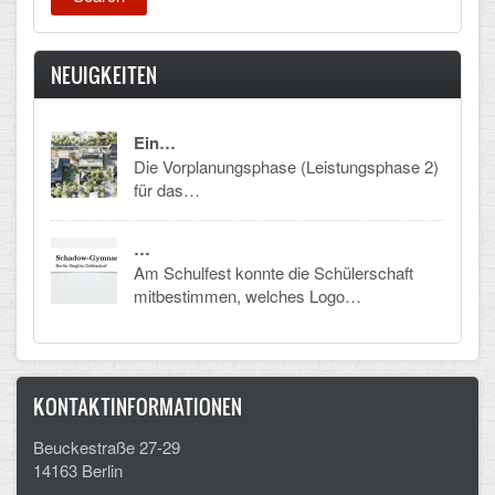
Mathematik, Informatik und Naturwissenschaften
Musische Fächer
NEUIGKEITEN
Sport
Ein…
ORGANISATION
Die Vorplanungsphase (Leistungsphase 2)
für das…
Abitur
…
Freistellung/Entschuldigung
Am Schulfest konnte die Schülerschaft
mitbestimmen, welches Logo…
Kurswahl 10. Kl.
Umwahl 11. Kl.
mPA
KONTAKTINFORMATIONEN
Wahlfächer
Beuckestraße 27-29
14163 Berlin
TERMINE