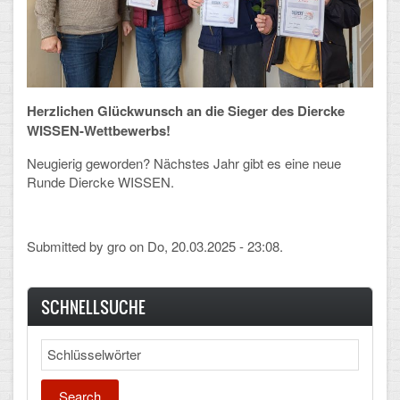
Arbeitsgemeinschaften
Klima-Projekt
Elternchor
Herzlichen Glückwunsch an die Sieger des Diercke
WISSEN-Wettbewerbs!
Förderverein
Neugierig geworden? Nächstes Jahr gibt es eine neue
Ehemalige
Runde Diercke WISSEN.
Schulzeitung: Der Gottfried
Submitted by
gro
on Do, 20.03.2025 - 23:08.
FÄCHER
Deutsch und Fremdsprachen
SCHNELLSUCHE
Ethik, Philosophie und Religion
Search
Gesellschaftswissenschaften