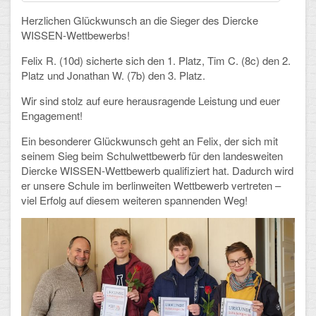
Herzlichen Glückwunsch an die Sieger des Diercke
Schulalbum
WISSEN-Wettbewerbs!
Felix R. (10d) sicherte sich den 1. Platz, Tim C. (8c) den 2.
SCHULLEBEN
Platz und Jonathan W. (7b) den 3. Platz.
Kollegium
Wir sind stolz auf eure herausragende Leistung und euer
Engagement!
Schulleitung
Ein besonderer Glückwunsch geht an Felix, der sich mit
Schülervertretung
seinem Sieg beim Schulwettbewerb für den landesweiten
Diercke WISSEN-Wettbewerb qualifiziert hat. Dadurch wird
Gesamtelternvertretung
er unsere Schule im berlinweiten Wettbewerb vertreten –
viel Erfolg auf diesem weiteren spannenden Weg!
Sekretariat
Ganztagsschule
Schulsozialarbeit
Berufsorientierung