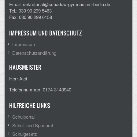
Email: sekretariat@schadow-gymnasium-berlin.de
CLOUD
Tel.: 030 90 299 5463
Fax: 030 90 299 6158
Lernraum Berlin
IMPRESSUM UND DATENSCHUTZ
Nextcloud (Eigene Dateien und Tauschordner)
Impressum
Gitlab
Datenschutzerklärung
HAUSMEISTER
Herr Atci
Telefonnummer: 0174-3143940
HILFREICHE LINKS
Schulportal
Schul- und Sportamt
Schulgesetz