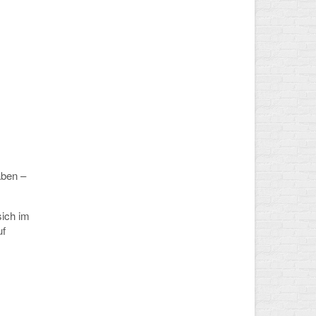
aben –
sich im
uf