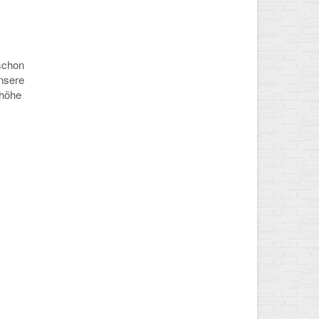
 schon
unsere
nhöhe