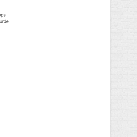
ops
wurde