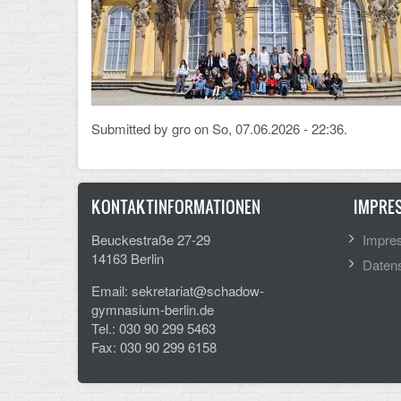
Submitted by
gro
on So, 07.06.2026 - 22:36.
KONTAKTINFORMATIONEN
IMPRE
Beuckestraße 27-29
Impre
14163 Berlin
Datens
Email: sekretariat@schadow-
gymnasium-berlin.de
Tel.: 030 90 299 5463
Fax: 030 90 299 6158