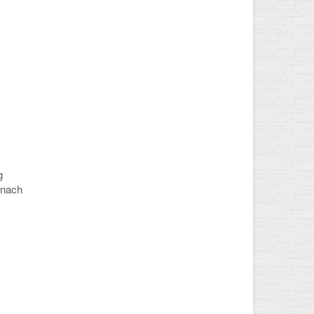
g
 nach