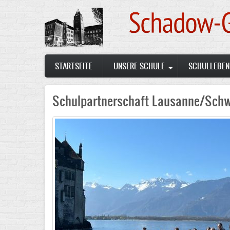
Skip
to
main
content
Main
STARTSEITE
UNSERE SCHULE
SCHULLEBEN
navigation
Schulpartnerschaft Lausanne/Schw