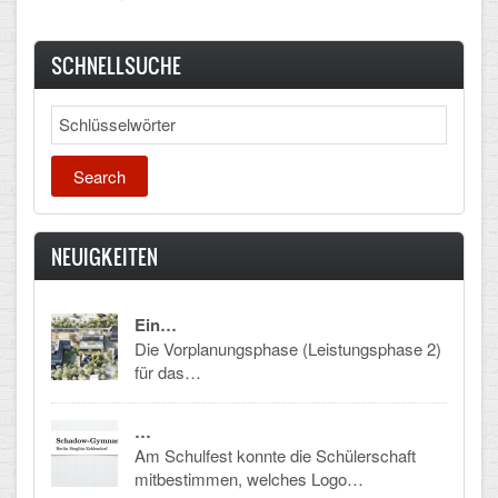
CLOUD
SCHNELLSUCHE
Lernraum Berlin
Search
Nextcloud (Eigene Dateien und Tauschordner)
Gitlab
NEUIGKEITEN
Ein…
Die Vorplanungsphase (Leistungsphase 2)
für das…
…
Am Schulfest konnte die Schülerschaft
mitbestimmen, welches Logo…