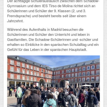
Der achttägige Schüleraustausch zwischen dem Schadow-
Gymnasium und dem IES Tirso de Molina richtet sich an
Schulalbum
Schülerinnen und Schüler der 9. Klassen (2. und 3.
Fremdsprache) und besteht bereits seit über einem
SCHULLEBEN
Jahrzehnt.
Während des Aufenthalts in Madrid besuchen die
Kollegium
Schülerinnen und Schüler den Unterricht und leben in
Gastfamilien. Die Schadow-Schülerinnen und -schüler und
Schulleitung
erhalten so Einblicke in den spanischen Schulalltag und ein
Gefühl für das Leben in der spanischen Hauptstadt.
Schülervertretung
Gesamtelternvertretung
Sekretariat
Ganztagsschule
Schulsozialarbeit
Berufsorientierung