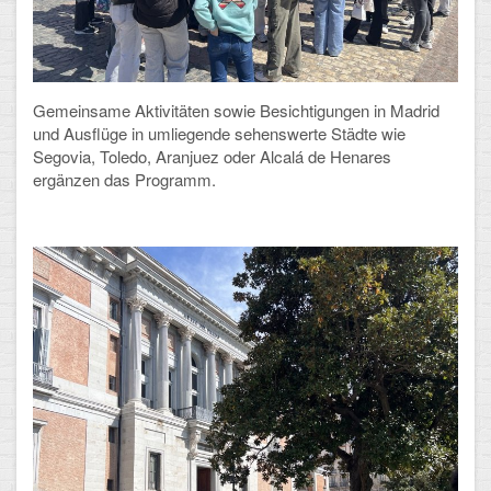
Arbeitsgemeinschaften
Klima-Projekt
Gemeinsame Aktivitäten sowie Besichtigungen in Madrid
Elternchor
und Ausflüge in umliegende sehenswerte Städte wie
Segovia, Toledo, Aranjuez oder Alcalá de Henares
Förderverein
ergänzen das Programm.
Ehemalige
Schulzeitung: Der Gottfried
FÄCHER
Deutsch und Fremdsprachen
Ethik, Philosophie und Religion
Gesellschaftswissenschaften