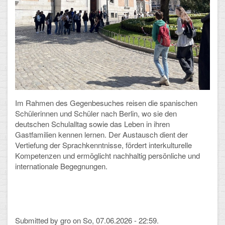
Mathematik, Informatik und Naturwissenschaften
Musische Fächer
Sport
ORGANISATION
Abitur
Im Rahmen des Gegenbesuches reisen die spanischen
Freistellung/Entschuldigung
Schülerinnen und Schüler nach Berlin, wo sie den
deutschen Schulalltag sowie das Leben in ihren
Kurswahl 10. Kl.
Gastfamilien kennen lernen. Der Austausch dient der
Vertiefung der Sprachkenntnisse, fördert interkulturelle
Umwahl 11. Kl.
Kompetenzen und ermöglicht nachhaltig persönliche und
internationale Begegnungen.
mPA
Wahlfächer
TERMINE
Submitted by
gro
on So, 07.06.2026 - 22:59.