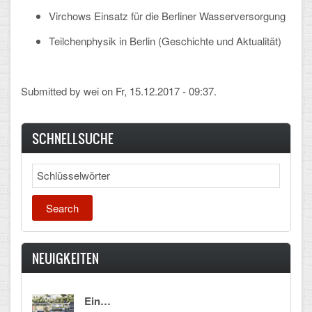
Mathematik, Informatik und Naturwissenschaften
Virchows Einsatz für die Berliner Wasserversorgung
Musische Fächer
Teilchenphysik in Berlin (Geschichte und Aktualität)
Sport
Submitted by
wei
on Fr, 15.12.2017 - 09:37.
ORGANISATION
Abitur
SCHNELLSUCHE
Freistellung/Entschuldigung
Search
Kurswahl 10. Kl.
Umwahl 11. Kl.
mPA
NEUIGKEITEN
Wahlfächer
Ein…
TERMINE