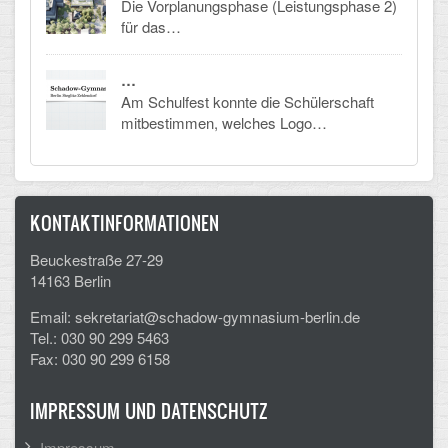
Die Vorplanungsphase (Leistungsphase 2)
für das…
CLOUD
…
Lernraum Berlin
Am Schulfest konnte die Schülerschaft
mitbestimmen, welches Logo…
Nextcloud (Eigene Dateien und Tauschordner)
Gitlab
KONTAKTINFORMATIONEN
Beuckestraße 27-29
14163 Berlin
Email: sekretariat@schadow-gymnasium-berlin.de
Tel.: 030 90 299 5463
Fax: 030 90 299 6158
IMPRESSUM UND DATENSCHUTZ
Impressum