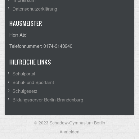
Datenschutzerklärung
HAUSMEISTER
Herr Atci
Telefonnummer: 0174-3143940
HILFREICHE LINKS
Schulportal
Schul- und Sportamt
Schulgesetz
Bildungsserver Berlin-Brandenburg
© 2023 Schadow-Gymnasium Berlin
User
Anmelden