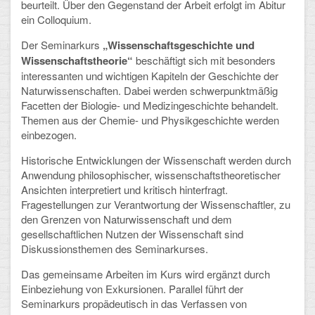
beurteilt. Über den Gegenstand der Arbeit erfolgt im Abitur
ein Colloquium.
Schulalbum
Der Seminarkurs
„Wissenschaftsgeschichte und
SCHULLEBEN
Wissenschaftstheorie“
beschäftigt sich mit besonders
interessanten und wichtigen Kapiteln der Geschichte der
Naturwissenschaften. Dabei werden schwerpunktmäßig
Kollegium
Facetten der Biologie- und Medizingeschichte behandelt.
Themen aus der Chemie- und Physikgeschichte werden
Schulleitung
einbezogen.
Schülervertretung
Historische Entwicklungen der Wissenschaft werden durch
Anwendung philosophischer, wissenschaftstheoretischer
Gesamtelternvertretung
Ansichten interpretiert und kritisch hinterfragt.
Fragestellungen zur Verantwortung der Wissenschaftler, zu
Sekretariat
den Grenzen von Naturwissenschaft und dem
gesellschaftlichen Nutzen der Wissenschaft sind
Ganztagsschule
Diskussionsthemen des Seminarkurses.
Schulsozialarbeit
Das gemeinsame Arbeiten im Kurs wird ergänzt durch
Einbeziehung von Exkursionen. Parallel führt der
Berufsorientierung
Seminarkurs propädeutisch in das Verfassen von