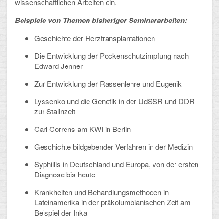
wissenschaftlichen Arbeiten ein.
Arbeitsgemeinschaften
Beispiele von Themen bisheriger Seminararbeiten:
Klima-Projekt
Geschichte der Herztransplantationen
Elternchor
Die Entwicklung der Pockenschutzimpfung nach
Edward Jenner
Förderverein
Zur Entwicklung der Rassenlehre und Eugenik
Ehemalige
Lyssenko und die Genetik in der UdSSR und DDR
zur Stalinzeit
Schulzeitung: Der Gottfried
Carl Correns am KWI in Berlin
FÄCHER
Geschichte bildgebender Verfahren in der Medizin
Deutsch und Fremdsprachen
Syphillis in Deutschland und Europa, von der ersten
Diagnose bis heute
Ethik, Philosophie und Religion
Krankheiten und Behandlungsmethoden in
Gesellschaftswissenschaften
Lateinamerika in der präkolumbianischen Zeit am
Beispiel der Inka