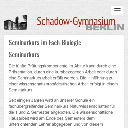
Skip
to
Toggl
main
navig
content
Main
Seminarkurs im Fach Biologie
STARTSEITE
navigation
Seminarkurs
UNSERE SCHULE
Die fünfte Prüfungskomponente im Abitur kann durch eine
Infos zum Schulalltag
Präsentation, durch eine kursbezogenen Arbeit oder durch
eine Seminarkursarbeit erfüllt werden. Die Hinführung zu
Was uns wichtig ist
einer wissenschaftspropädeutischen Arbeit erfolgt in einem
Seminarkurs.
Campus
Seit einigen Jahren wird an unserer Schule ein
Sanierung
fachübergreifender Seminarkurs Naturwissenschaften für
die 1.und 2. Semester angeboten. Die wissenschaftliche
Schulpartnerschaft
Hausarbeit wird am Ende des Semesters dem
unterrichtenden Lehrer abgegeben und von diesem
Historisches