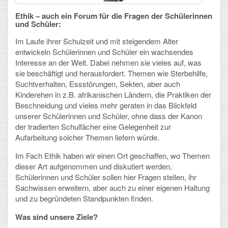
Ethik – auch ein Forum für die Fragen der Schülerinnen
Schulalbum
und Schüler:
Im Laufe ihrer Schulzeit und mit steigendem Alter
SCHULLEBEN
entwickeln Schülerinnen und Schüler ein wachsendes
Interesse an der Welt. Dabei nehmen sie vieles auf, was
Kollegium
sie beschäftigt und herausfordert. Themen wie Sterbehilfe,
Suchtverhalten, Essstörungen, Sekten, aber auch
Schulleitung
Kinderehen in z.B. afrikanischen Ländern, die Praktiken der
Beschneidung und vieles mehr geraten in das Blickfeld
Schülervertretung
unserer Schülerinnen und Schüler, ohne dass der Kanon
der tradierten Schulfächer eine Gelegenheit zur
Gesamtelternvertretung
Aufarbeitung solcher Themen liefern würde.
Sekretariat
Im Fach Ethik haben wir einen Ort geschaffen, wo Themen
dieser Art aufgenommen und diskutiert werden.
Ganztagsschule
Schülerinnen und Schüler sollen hier Fragen stellen, ihr
Sachwissen erweitern, aber auch zu einer eigenen Haltung
Schulsozialarbeit
und zu begründeten Standpunkten finden.
Was sind unsere Ziele?
Berufsorientierung