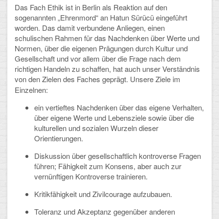
Das Fach Ethik ist in Berlin als Reaktion auf den
Arbeitsgemeinschaften
sogenannten „Ehrenmord“ an Hatun Sürücü eingeführt
worden. Das damit verbundene Anliegen, einen
Klima-Projekt
schulischen Rahmen für das Nachdenken über Werte und
Normen, über die eigenen Prägungen durch Kultur und
Elternchor
Gesellschaft und vor allem über die Frage nach dem
richtigen Handeln zu schaffen, hat auch unser Verständnis
Förderverein
von den Zielen des Faches geprägt.
Unsere Ziele im
Einzelnen:
Ehemalige
ein vertieftes Nachdenken über das eigene Verhalten,
Schulzeitung: Der Gottfried
über eigene Werte und Lebensziele sowie über die
kulturellen und sozialen Wurzeln dieser
FÄCHER
Orientierungen.
Diskussion über gesellschaftlich kontroverse Fragen
Deutsch und Fremdsprachen
führen; Fähigkeit zum Konsens, aber auch zur
vernünftigen Kontroverse trainieren.
Ethik, Philosophie und Religion
Kritikfähigkeit und Zivilcourage aufzubauen.
Gesellschaftswissenschaften
Toleranz und Akzeptanz gegenüber anderen