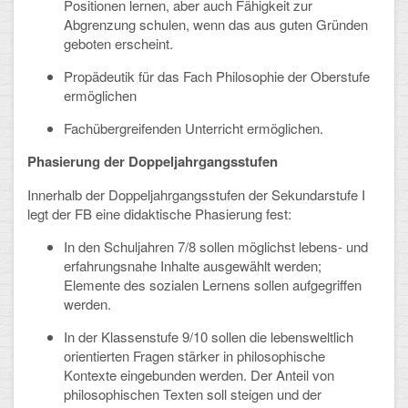
Positionen lernen, aber auch Fähigkeit zur
Mathematik, Informatik und Naturwissenschaften
Abgrenzung schulen, wenn das aus guten Gründen
geboten erscheint.
Musische Fächer
Propädeutik für das Fach Philosophie der Oberstufe
Sport
ermöglichen
ORGANISATION
Fachübergreifenden Unterricht ermöglichen.
Phasierung der Doppeljahrgangsstufen
Abitur
Innerhalb der Doppeljahrgangsstufen der Sekundarstufe I
Freistellung/Entschuldigung
legt der FB eine didaktische Phasierung fest:
Kurswahl 10. Kl.
In den Schuljahren 7/8 sollen möglichst lebens- und
erfahrungsnahe Inhalte ausgewählt werden;
Umwahl 11. Kl.
Elemente des sozialen Lernens sollen aufgegriffen
werden.
mPA
In der Klassenstufe 9/10 sollen die lebensweltlich
orientierten Fragen stärker in philosophische
Wahlfächer
Kontexte eingebunden werden. Der Anteil von
philosophischen Texten soll steigen und der
TERMINE