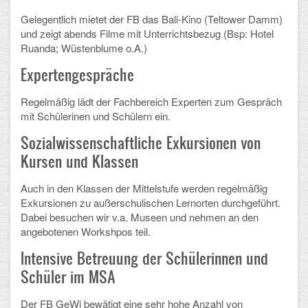
Gelegentlich mietet der FB das Bali-Kino (Teltower Damm)
Schulalbum
und zeigt abends Filme mit Unterrichtsbezug (Bsp: Hotel
Ruanda; Wüstenblume o.A.)
SCHULLEBEN
Expertengespräche
Kollegium
Regelmäßig lädt der Fachbereich Experten zum Gespräch
mit Schülerinen und Schülern ein.
Schulleitung
Sozialwissenschaftliche Exkursionen von
Schülervertretung
Kursen und Klassen
Gesamtelternvertretung
Auch in den Klassen der Mittelstufe werden regelmäßig
Exkursionen zu außerschulischen Lernorten durchgeführt.
Sekretariat
Dabei besuchen wir v.a. Museen und nehmen an den
angebotenen Workshpos teil.
Ganztagsschule
Intensive Betreuung der Schülerinnen und
Schulsozialarbeit
Schüler im MSA
Berufsorientierung
Der FB GeWi bewätigt eine sehr hohe Anzahl von