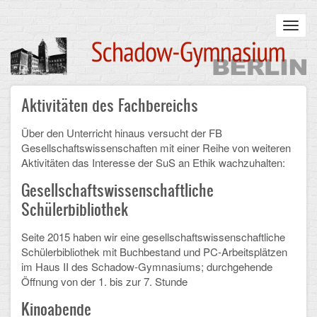
Skip
to
Toggl
main
navig
content
Main
Aktivitäten des Fachbereichs
STARTSEITE
navigation
UNSERE SCHULE
Über
den Unterricht hinaus versucht der FB
Gesellschaftswissenschaften mit einer Reihe von weiteren
Aktivitäten das Interesse der SuS an Ethik wachzuhalten:
Infos zum Schulalltag
Gesellschaftswissenschaftliche
Was uns wichtig ist
Schülerbibliothek
Campus
Seite 2015 haben wir eine gesellschaftswissenschaftliche
Schülerbibliothek mit Buchbestand und PC-Arbeitsplätzen
Sanierung
im Haus II des Schadow-Gymnasiums; durchgehende
Öffnung von der 1. bis zur 7. Stunde
Schulpartnerschaft
Kinoabende
Historisches