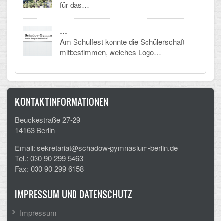
Mathematik, Informatik und Naturwissenschaften
für das…
Musische Fächer
…
Am Schulfest konnte die Schülerschaft
Sport
mitbestimmen, welches Logo…
ORGANISATION
Abitur
KONTAKTINFORMATIONEN
Freistellung/Entschuldigung
Beuckestraße 27-29
14163 Berlin
Kurswahl 10. Kl.
Email: sekretariat@schadow-gymnasium-berlin.de
Umwahl 11. Kl.
Tel.: 030 90 299 5463
Fax: 030 90 299 6158
mPA
IMPRESSUM UND DATENSCHUTZ
Wahlfächer
Impressum
TERMINE