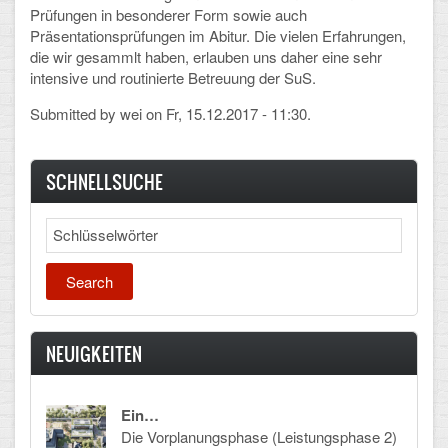
Prüfungen in besonderer Form sowie auch
Arbeitsgemeinschaften
Präsentationsprüfungen im Abitur. Die vielen Erfahrungen,
die wir gesammlt haben, erlauben uns daher eine sehr
Klima-Projekt
intensive und routinierte Betreuung der SuS.
Elternchor
Submitted by
wei
on Fr, 15.12.2017 - 11:30.
Förderverein
SCHNELLSUCHE
Ehemalige
Search
Schulzeitung: Der Gottfried
FÄCHER
Deutsch und Fremdsprachen
NEUIGKEITEN
Ethik, Philosophie und Religion
Gesellschaftswissenschaften
Ein…
Die Vorplanungsphase (Leistungsphase 2)