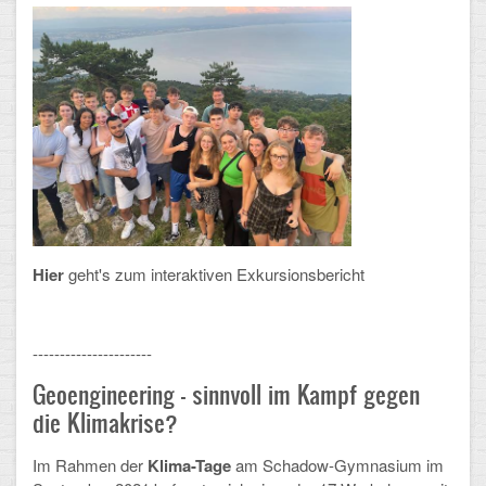
Arbeitsgemeinschaften
Klima-Projekt
Elternchor
Förderverein
Ehemalige
Schulzeitung: Der Gottfried
Hier
geht's zum interaktiven Exkursionsbericht
FÄCHER
----------------------
Deutsch und Fremdsprachen
Geoengineering - sinnvoll im Kampf gegen
Ethik, Philosophie und Religion
die Klimakrise?
Gesellschaftswissenschaften
Im Rahmen der
Klima-Tage
am Schadow-Gymnasium im