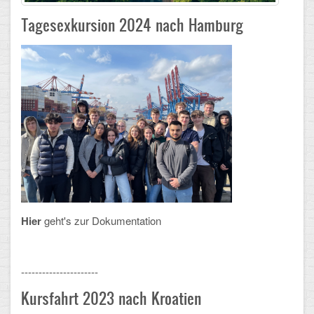
Tagesexkursion 2024 nach Hamburg
Schulalbum
SCHULLEBEN
Kollegium
Schulleitung
Schülervertretung
Gesamtelternvertretung
Sekretariat
Hier
geht's zur Dokumentation
Ganztagsschule
Schulsozialarbeit
----------------------
Kursfahrt 2023 nach Kroatien
Berufsorientierung