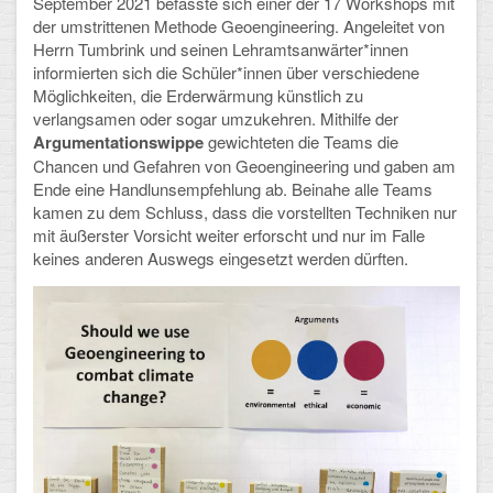
September 2021 befasste sich einer der 17 Workshops mit
Mathematik, Informatik und Naturwissenschaften
der umstrittenen Methode Geoengineering. Angeleitet von
Herrn Tumbrink und seinen Lehramtsanwärter*innen
Musische Fächer
informierten sich die Schüler*innen über verschiedene
Möglichkeiten, die Erderwärmung künstlich zu
Sport
verlangsamen oder sogar umzukehren. Mithilfe der
Argumentationswippe
gewichteten die Teams die
ORGANISATION
Chancen und Gefahren von Geoengineering und gaben am
Ende eine Handlunsempfehlung ab. Beinahe alle Teams
Abitur
kamen zu dem Schluss, dass die vorstellten Techniken nur
mit äußerster Vorsicht weiter erforscht und nur im Falle
Freistellung/Entschuldigung
keines anderen Auswegs eingesetzt werden dürften.
Kurswahl 10. Kl.
Umwahl 11. Kl.
mPA
Wahlfächer
TERMINE