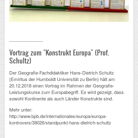
CLOUD
Lernraum Berlin
Nextcloud (Eigene Dateien und Tauschordner)
----------------------
Gitlab
Vortrag zum "Konstrukt Europa" (Prof.
Schultz)
Der Geografie-Fachdidaktiker Hans-Dietrich Schultz
(Emiritus der Humboldt Universität zu Berlin) hält am
20.12.2018 einen Vortrag im Rahmen der Geografie-
Leistungskurse zum Europabegriff. Es wird gezeigt, dass
sowohl Kontinente als auch Länder Konstrukte sind.
Mehr unter:
http://www.bpb.de/internationales/europa/europa-
kontrovers/38026/standpunkt-hans-dietrich-schultz