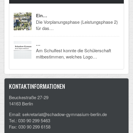
Ein…
Die Vorplanungsphase (Leistungsphase 2)
für das…
…
Am Schulfest konnte die Schülerschaft
mitbestimmen, welches Logo…
KONTAKTINFORMATIONEN
Beuckestraße 27-29
14163 Berlin
Email: sekretariat@schadow-gymnasium-berlin.de
Tel.: 030 90 299 5463
Fax: 030 90 299 6158