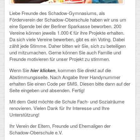
Schulalbum
Liebe Freunde des Schadow-Gymnasiums, als
Förderverein der Schadow-Oberschule haben wir uns um
eine Spende bei der Berliner Sparkasse beworben. 200
SCHULLEBEN
Vereine können jeweils 1.000 € für ihre Projekte erhalten.
Da sich viele Vereine bewerben, gibt es ein Voting. Dabei
Kollegium
zählt jede Stimme. Daher bitten wir Sie, sich zu beteiligen
und mitzumachen. Gerne können Sie auch Familie und
Schulleitung
Freunde motivieren für unser Projekt zu stimmen.
Schülervertretung
Wenn Sie
hier klicken
, kommen Sie direkt auf die
Abstimmungsseite. Nach Angabe Ihrer Handynummer
Gesamtelternvertretung
erhalten Sie einen Code per SMS. Diesen bitte dann auf der
Seite eingeben und absenden. Fertig!
Sekretariat
Mit dem Geld möchte die Schule Fach- und Sozialräume
Ganztagsschule
renovieren. Vielen Dank für Ihr Interesse und Ihre
Unterstützung!
Schulsozialarbeit
Ihr Verein der Eltern, Freunde und Ehemaligen der
Schadow-Oberschule e.V.
Berufsorientierung