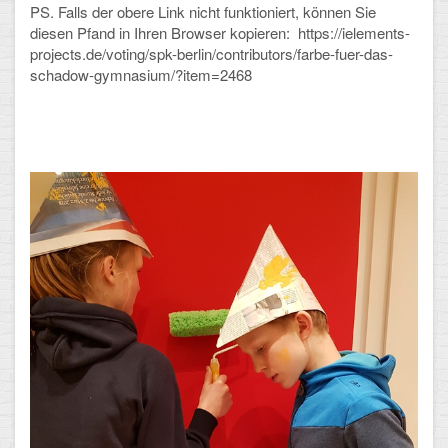
PS. Falls der obere Link nicht funktioniert, können Sie
Arbeitsgemeinschaften
diesen Pfand in Ihren Browser kopieren:
https://ielements-
projects.de/voting/spk-berlin/contributors/farbe-fuer-das-
Klima-Projekt
schadow-gymnasium/?item=2468
Elternchor
Förderverein
Ehemalige
Schulzeitung: Der Gottfried
FÄCHER
Deutsch und Fremdsprachen
Ethik, Philosophie und Religion
Gesellschaftswissenschaften