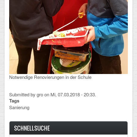
Mathematik, Informatik und Naturwissenschaften
Musische Fächer
Sport
ORGANISATION
Abitur
Freistellung/Entschuldigung
Notwendige Renovierungen in der Schule
Kurswahl 10. Kl.
Submitted by
gro
on Mi, 07.03.2018 - 20:33.
Umwahl 11. Kl.
Tags
Sanierung
mPA
Wahlfächer
SCHNELLSUCHE
TERMINE