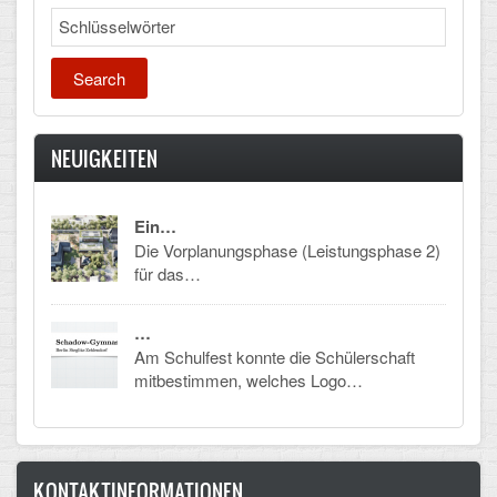
Search
CLOUD
Lernraum Berlin
Nextcloud (Eigene Dateien und Tauschordner)
NEUIGKEITEN
Gitlab
Ein…
Die Vorplanungsphase (Leistungsphase 2)
für das…
…
Am Schulfest konnte die Schülerschaft
mitbestimmen, welches Logo…
KONTAKTINFORMATIONEN