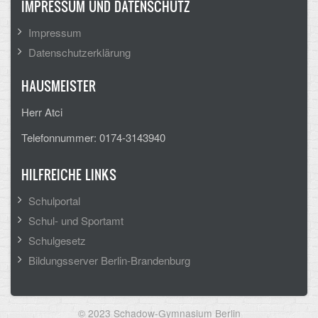
IMPRESSUM UND DATENSCHUTZ
CLOUD
Impressum
Datenschutzerklärung
Lernraum Berlin
HAUSMEISTER
Nextcloud (Eigene Dateien und Tauschordner)
Herr Atci
Gitlab
Telefonnummer: 0174-3143940
HILFREICHE LINKS
Schulportal
Schul- und Sportamt
Schulgesetz
Bildungsserver Berlin-Brandenburg
© 2023 Schadow-Gymnasium Berlin