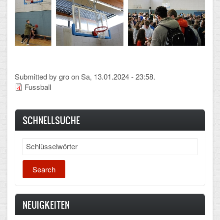
Arbeitsgemeinschaften
Klima-Projekt
Elternchor
Förderverein
Submitted by
gro
on Sa, 13.01.2024 - 23:58.
Fussball
Ehemalige
Schulzeitung: Der Gottfried
SCHNELLSUCHE
FÄCHER
Search
Deutsch und Fremdsprachen
Ethik, Philosophie und Religion
Gesellschaftswissenschaften
NEUIGKEITEN