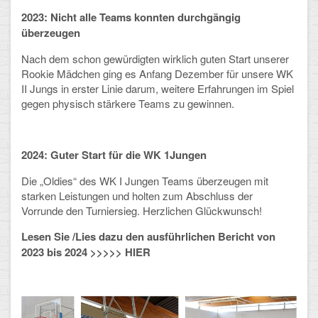
2023: Ni
cht alle Teams konnten durchgängig
Schulalbum
überzeugen
Nach dem schon gewürdigten wirklich guten Start unserer
SCHULLEBEN
Rookie Mädchen ging es Anfang Dezember für unsere WK
II Jungs in erster Linie darum, weitere Erfahrungen im Spiel
Kollegium
gegen physisch stärkere Teams zu gewinnen.
Schulleitung
2024: Guter Start für die WK 1Jungen
Schülervertretung
Die „Oldies“ des WK I Jungen Teams
überzeugen mit
Gesamtelternvertretung
starken Leistungen und
holten zum Abschluss der
Vorrunde den Turniersieg. Herzlichen Glückwunsch!
Sekretariat
Lesen Sie /Lies dazu den ausführlichen Bericht von
Ganztagsschule
2023 bis 2024
>>>>> HIER
Schulsozialarbeit
Berufsorientierung