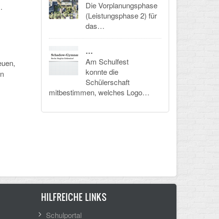
Die Vorplanungsphase
nd II.
(Leistungsphase 2) für
das…
…
Am Schulfest
euen,
konnte die
en
Schülerschaft
mitbestimmen, welches Logo…
HILFREICHE LINKS
Schulportal