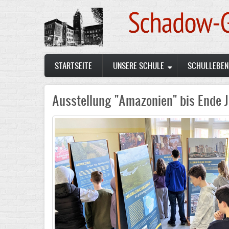
Skip
to
main
content
Main
STARTSEITE
UNSERE SCHULE
SCHULLEBEN
navigation
Ausstellung "Amazonien" bis Ende 