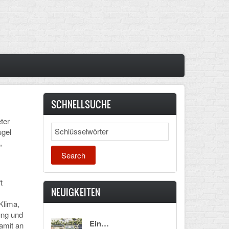
SCHNELLSUCHE
ter
Search
ugel
,
t
NEUIGKEITEN
Klima,
ung und
Ein…
damit an