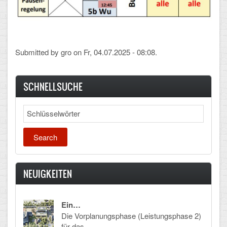
Arbeitsgemeinschaften
Klima-Projekt
Submitted by
gro
on Fr, 04.07.2025 - 08:08.
Elternchor
Förderverein
SCHNELLSUCHE
Ehemalige
Search
Schulzeitung: Der Gottfried
FÄCHER
Deutsch und Fremdsprachen
NEUIGKEITEN
Ethik, Philosophie und Religion
Ein…
Gesellschaftswissenschaften
Die Vorplanungsphase (Leistungsphase 2)
für das…