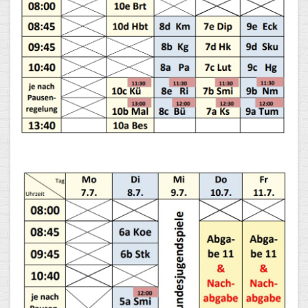
Schulalbum
SCHULLEBEN
Kollegium
Schulleitung
Schülervertretung
Gesamtelternvertretung
Sekretariat
Ganztagsschule
Schulsozialarbeit
Berufsorientierung