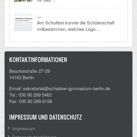
Mathematik, Informatik und Naturwissenschaften
Musische Fächer
…
Am Schulfest konnte die Schülerschaft
Sport
mitbestimmen, welches Logo…
ORGANISATION
Abitur
KONTAKTINFORMATIONEN
Freistellung/Entschuldigung
Beuckestraße 27-29
14163 Berlin
Kurswahl 10. Kl.
Email: sekretariat@schadow-gymnasium-berlin.de
Tel.: 030 90 299 5463
Umwahl 11. Kl.
Fax: 030 90 299 6158
mPA
IMPRESSUM UND DATENSCHUTZ
Wahlfächer
Impressum
TERMINE
Datenschutzerklärung