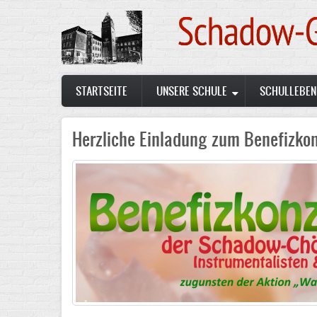
Skip
to
main
content
Main
STARTSEITE
UNSERE SCHULE
SCHULLEBEN
navigation
Herzliche Einladung zum Benefizkon