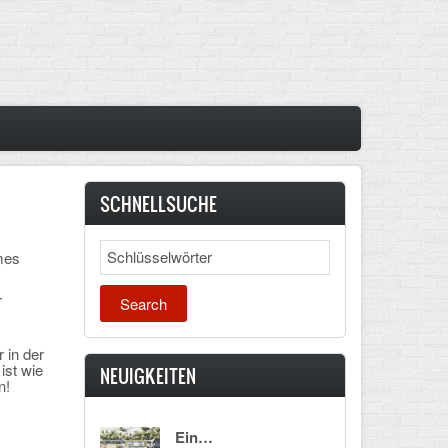
SCHNELLSUCHE
Search
mes
r
 in der
 ist wie
NEUIGKEITEN
n!
Ein…