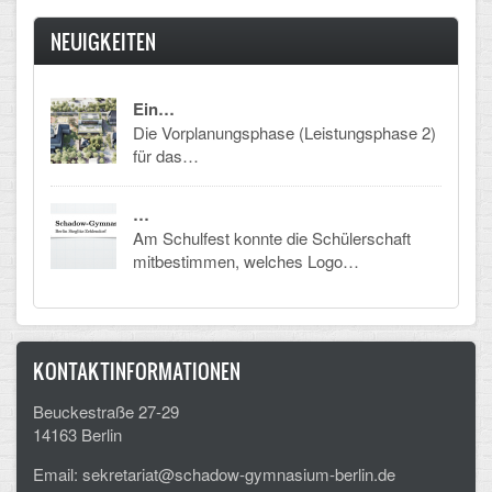
Arbeitsgemeinschaften
NEUIGKEITEN
Klima-Projekt
Ein…
Elternchor
Die Vorplanungsphase (Leistungsphase 2)
für das…
Förderverein
Ehemalige
…
Am Schulfest konnte die Schülerschaft
Schulzeitung: Der Gottfried
mitbestimmen, welches Logo…
FÄCHER
Deutsch und Fremdsprachen
KONTAKTINFORMATIONEN
Ethik, Philosophie und Religion
Beuckestraße 27-29
14163 Berlin
Gesellschaftswissenschaften
Email: sekretariat@schadow-gymnasium-berlin.de