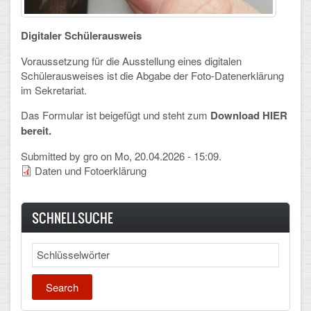
Schulalbum
Digitaler Schülerausweis
SCHULLEBEN
Voraussetzung für die Ausstellung eines digitalen
Schülerausweises ist die Abgabe der Foto-Datenerklärung
im Sekretariat.
Kollegium
Das Formular ist beigefügt und steht zum
Download HIER
Schulleitung
bereit.
Schülervertretung
Submitted by
gro
on Mo, 20.04.2026 - 15:09.
Daten und Fotoerklärung
Gesamtelternvertretung
Sekretariat
SCHNELLSUCHE
Ganztagsschule
Search
Schulsozialarbeit
Berufsorientierung