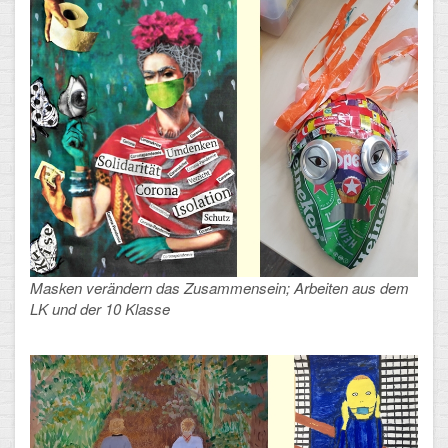
Arbeitsgemeinschaften
Klima-Projekt
Elternchor
Förderverein
Ehemalige
Schulzeitung: Der Gottfried
FÄCHER
Masken verändern das Zusammensein; Arbeiten aus dem
LK und der 10 Klasse
Deutsch und Fremdsprachen
Ethik, Philosophie und Religion
Gesellschaftswissenschaften