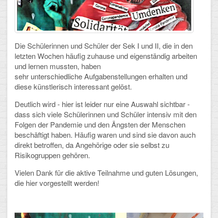
Schulalbum
SCHULLEBEN
Die Schülerinnen und Schüler der Sek I und II, die in den
letzten Wochen häufig zuhause und eigenständig arbeiten
Kollegium
und lernen mussten, haben
sehr unterschiedliche Aufgabenstellungen erhalten und
Schulleitung
diese künstlerisch interessant gelöst.
Deutlich wird - hier ist leider nur eine Auswahl sichtbar -
Schülervertretung
dass sich viele Schülerinnen und Schüler intensiv mit den
Folgen der Pandemie und den Ängsten der Menschen
Gesamtelternvertretung
beschäftigt haben. Häufig waren und sind sie davon auch
direkt betroffen, da Angehörige oder sie selbst zu
Sekretariat
Risikogruppen gehören.
Ganztagsschule
Vielen Dank für die aktive Teilnahme und guten Lösungen,
die hier vorgestellt werden!
Schulsozialarbeit
Berufsorientierung