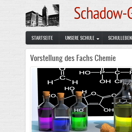
Skip
to
main
content
Main
STARTSEITE
UNSERE SCHULE
SCHULLEBEN
navigation
Vorstellung des Fachs Chemie