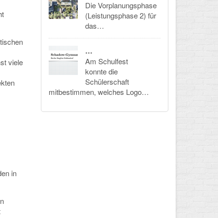
Die Vorplanungsphase
ht
(Leistungsphase 2) für
das…
tischen
…
Am Schulfest
st viele
konnte die
Schülerschaft
ekten
mitbestimmen, welches Logo…
en in
in
t