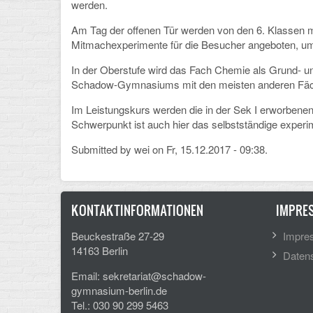
werden.
Am Tag der offenen Tür werden von den 6. Klassen m
Mitmachexperimente für die Besucher angeboten, um 
In der Oberstufe wird das Fach Chemie als Grund- u
Schadow-Gymnasiums mit den meisten anderen Fäch
Im Leistungskurs werden die in der Sek I erworbenen 
Schwerpunkt ist auch hier das selbstständige experim
Submitted by
wei
on Fr, 15.12.2017 - 09:38.
KONTAKTINFORMATIONEN
IMPRE
Beuckestraße 27-29
Impre
14163 Berlin
Datens
Email: sekretariat@schadow-
gymnasium-berlin.de
Tel.: 030 90 299 5463