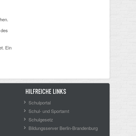
hen.
 des
t. Ein
HILFREICHE LINKS
Schulportal
Schul- und Sportamt
Schulgesetz
Bildungsserver Berlin-Brandenburg