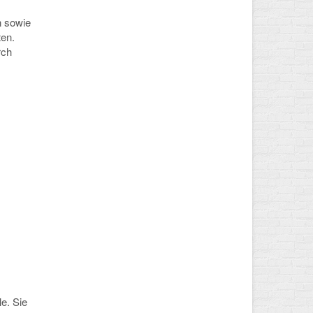
n sowie
ten.
rch
e. Sie