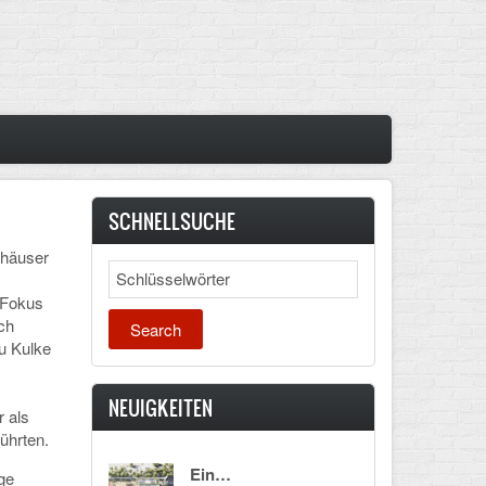
SCHNELLSUCHE
lhäuser
Search
 Fokus
ch
au Kulke
NEUIGKEITEN
r als
führten.
Ein…
ge