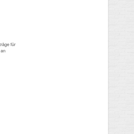
räge für
 an