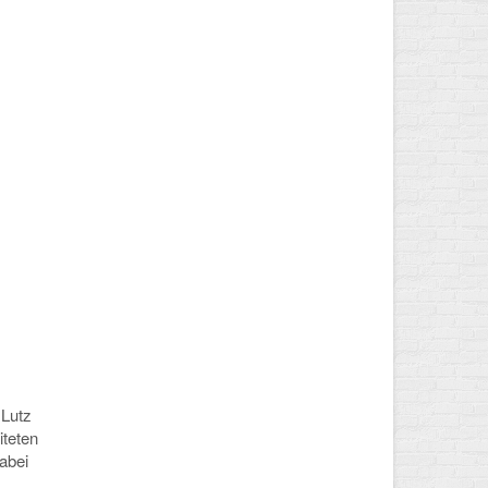
 Lutz
iteten
abei