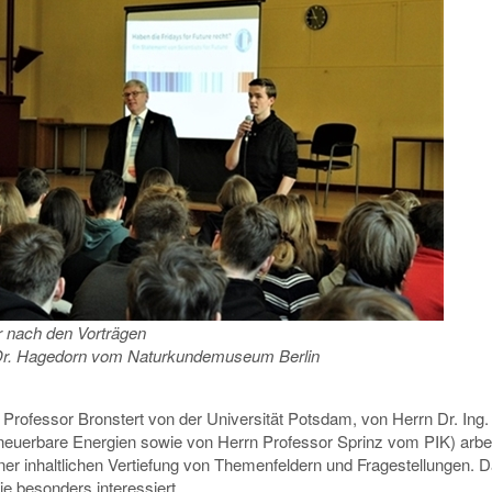
r nach den Vorträgen
edorn vom Naturkundemuseum Berlin
Professor Bronstert von der Universität Potsdam, von Herrn Dr. Ing.
euerbare Energien sowie von Herrn Professor Sprinz vom PIK) arbe
ner inhaltlichen Vertiefung von Themenfeldern und Fragestellungen. D
ie besonders interessiert.