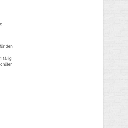
nd
für den
fällig
Schüler