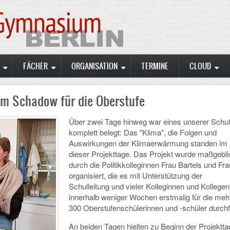
FÄCHER
ORGANISATION
TERMINE
CLOUD
 am Schadow für die Oberstufe
Über zwei Tage hinweg war eines unserer Schu
komplett belegt: Das "Klima", die Folgen und
Auswirkungen der Klimaerwärmung standen im
dieser Projekttage. Das Projekt wurde maßgebli
durch die Politikkolleginnen Frau Bartels und Fr
organisiert, die es mit Unterstützung der
Schulleitung und vieler Kolleginnen und Kollegen
innerhalb weniger Wochen erstmalig für die meh
300 Oberstufenschülerinnen und -schüler durch
An beiden Tagen hielten zu Beginn der Projektta