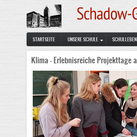
Skip
to
main
content
Main
STARTSEITE
UNSERE SCHULE
SCHULLEBEN
navigation
Klima - Erlebnisreiche Projekttage