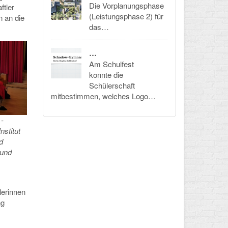
Die Vorplanungsphase
ftler
(Leistungsphase 2) für
n an die
das…
…
Am Schulfest
konnte die
Schülerschaft
mitbestimmen, welches Logo…
 -
stitut
d
 und
lerinnen
ng