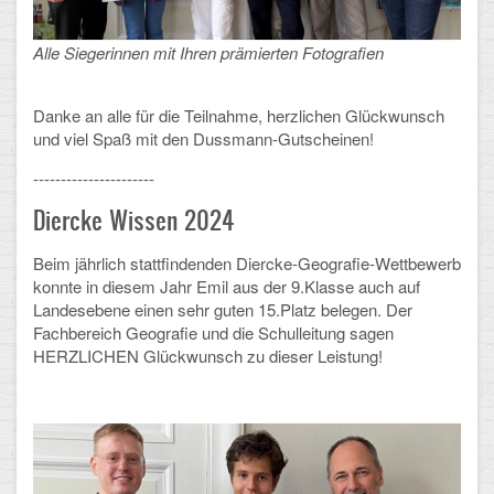
Mathematik, Informatik und Naturwissenschaften
Musische Fächer
Alle Siegerinnen mit Ihren prämierten Fotografien
Sport
Danke an alle für die Teilnahme, herzlichen Glückwunsch
und viel Spaß mit den Dussmann-Gutscheinen!
ORGANISATION
----------------------
Abitur
Diercke Wissen 2024
Freistellung/Entschuldigung
Beim jährlich stattfindenden Diercke-Geografie-Wettbewerb
konnte in diesem Jahr Emil aus der 9.Klasse auch auf
Kurswahl 10. Kl.
Landesebene einen sehr guten 15.Platz belegen. Der
Fachbereich Geografie und die Schulleitung sagen
Umwahl 11. Kl.
HERZLICHEN Glückwunsch zu dieser Leistung!
mPA
Wahlfächer
TERMINE