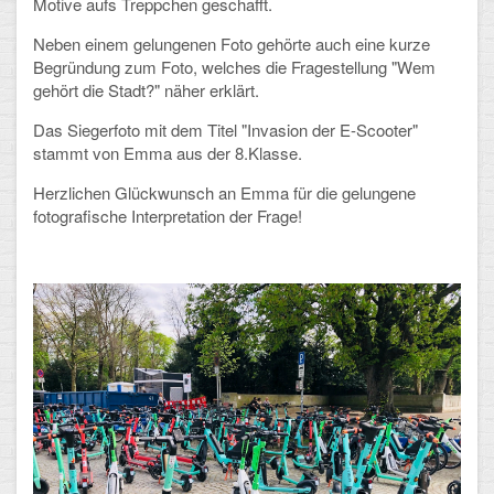
Motive aufs Treppchen geschafft.
Neben einem gelungenen Foto gehörte auch eine kurze
Schulalbum
Begründung zum Foto, welches die Fragestellung "Wem
gehört die Stadt?" näher erklärt.
SCHULLEBEN
Das Siegerfoto mit dem Titel "Invasion der E-Scooter"
Kollegium
stammt von Emma aus der 8.Klasse.
Herzlichen Glückwunsch an Emma für die gelungene
Schulleitung
fotografische Interpretation der Frage!
Schülervertretung
Gesamtelternvertretung
Sekretariat
Ganztagsschule
Schulsozialarbeit
Berufsorientierung