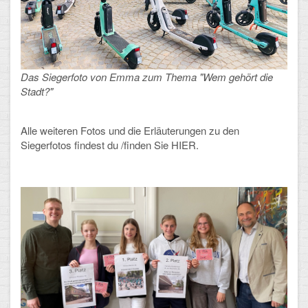
Arbeitsgemeinschaften
Klima-Projekt
Elternchor
Das Siegerfoto von Emma zum Thema "Wem gehört die
Stadt?"
Förderverein
Alle weiteren Fotos und die Erläuterungen zu den
Ehemalige
Siegerfotos findest du /finden Sie HIER.
Schulzeitung: Der Gottfried
FÄCHER
Deutsch und Fremdsprachen
Ethik, Philosophie und Religion
Gesellschaftswissenschaften