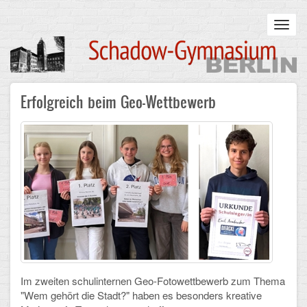
Skip
to
Toggl
main
navig
content
Main
Erfolgreich beim Geo-Wettbewerb
STARTSEITE
navigation
UNSERE SCHULE
Infos zum Schulalltag
Was uns wichtig ist
Campus
Sanierung
Schulpartnerschaft
Im zweiten schulinternen Geo-Fotowettbewerb zum Thema
"Wem gehört die Stadt?" haben es besonders kreative
Historisches