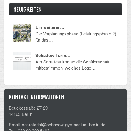
NEUIGKEITEN
Ein weiterer…
Die Vorplanungsphase (Leistungsphase 2)
für das…
Schadow-Turm…
Am Schulfest konnte die Schülerschaft
mitbestimmen, welches Logo…
KONTAKTINFORMATIONEN
Beuckestraße 27-29
14163 Berlin
Email: sekretariat@schadow-gymnasium-berlin.de
Tel.: 030 90 299 5463