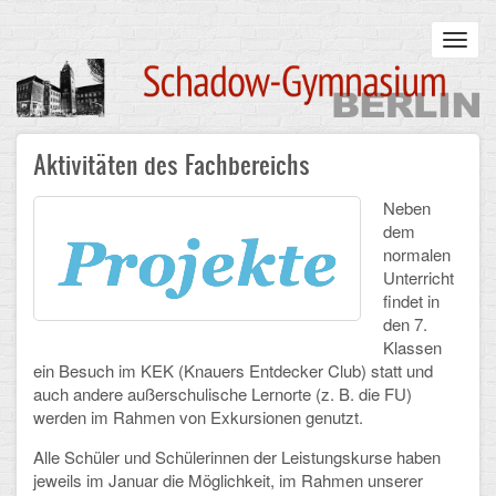
Skip
to
Toggl
main
navig
content
Main
Aktivitäten des Fachbereichs
STARTSEITE
navigation
UNSERE SCHULE
Neben
dem
normalen
Infos zum Schulalltag
Unterricht
findet in
Was uns wichtig ist
den 7.
Klassen
Campus
ein Besuch im KEK (Knauers Entdecker Club) statt und
auch andere außerschulische Lernorte (z. B. die FU)
Sanierung
werden im Rahmen von Exkursionen genutzt.
Schulpartnerschaft
Alle Schüler und Schülerinnen der Leistungskurse haben
jeweils im Januar die Möglichkeit, im Rahmen unserer
Historisches