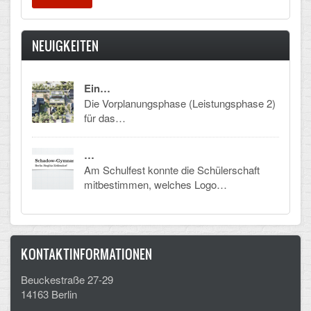
Arbeitsgemeinschaften
NEUIGKEITEN
Klima-Projekt
Elternchor
Ein…
Die Vorplanungsphase (Leistungsphase 2)
Förderverein
für das…
Ehemalige
…
Schulzeitung: Der Gottfried
Am Schulfest konnte die Schülerschaft
mitbestimmen, welches Logo…
FÄCHER
Deutsch und Fremdsprachen
KONTAKTINFORMATIONEN
Ethik, Philosophie und Religion
Beuckestraße 27-29
Gesellschaftswissenschaften
14163 Berlin