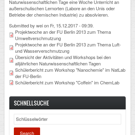
Naturwissenschaftlichen Tage eine Woche Unterricht an
außerschulischen Lernorten (Labore an den Unis oder
Schulalbum
Betriebe der chemischen Industrie) zu absolvieren.
Submitted by
wei
on Fr, 15.12.2017 - 09:39.
SCHULLEBEN
Projektwoche an der FU Berlin 2013 zum Thema
Umweltverschmutzung
Kollegium
Projektwoche an der FU Berlin 2013 zum Thema Luft-
und Wasserverschmutzung
Schulleitung
Übersicht der Aktivitäten und Workshops bei den
alljährlichen Naturwissenschaftlichen Tagen
Schülervertretung
Schülerbericht zum Workshop "Nanochemie" im NatLab
der FU-Berlin
Gesamtelternvertretung
Schülerbericht zum Workshop "Coffein" im ChemLab
Sekretariat
SCHNELLSUCHE
Ganztagsschule
Schulsozialarbeit
Search
Berufsorientierung