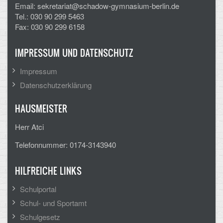
Mathematik, Informatik und Naturwissenschaften
Email: sekretariat@schadow-gymnasium-berlin.de
Tel.: 030 90 299 5463
Musische Fächer
Fax: 030 90 299 6158
Sport
IMPRESSUM UND DATENSCHUTZ
ORGANISATION
Impressum
Datenschutzerklärung
Abitur
HAUSMEISTER
Freistellung/Entschuldigung
Herr Atci
Kurswahl 10. Kl.
Telefonnummer: 0174-3143940
Umwahl 11. Kl.
HILFREICHE LINKS
mPA
Schulportal
Wahlfächer
Schul- und Sportamt
Schulgesetz
TERMINE